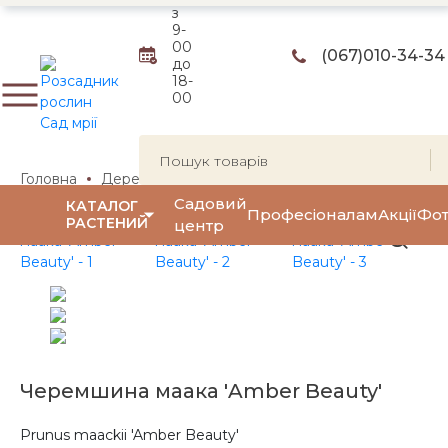
з
9-
00
(067)
010-34-34
до
18-
00
Головна
Дерева
Черемха
Черемха Маака
Черем
Садовий
КАТАЛОГ
Професіоналам
Акції
Фот
РАСТЕНИЙ
центр
Черемшина маака 'Amber Beauty'
Prunus maackii 'Amber Beauty'