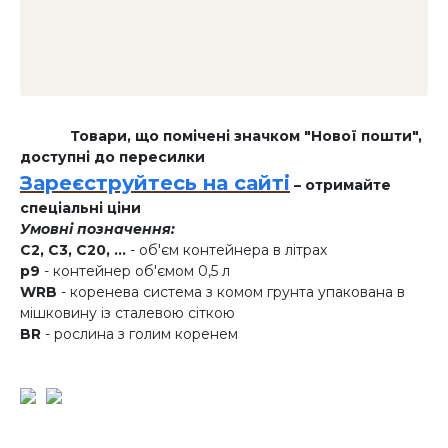
Товари, що помічені значком "Нової пошти",
доступні до пересилки
Зареєструйтесь на сайті
– отримайте
спеціальні ціни
Умовні позначення:
C2, C3, C20, ...
- об'єм контейнера в літрах
p9
- контейнер об'ємом 0,5 л
WRB
- коренева система з комом грунта упакована в
мішковину із сталевою сіткою
BR
- рослина з голим коренем