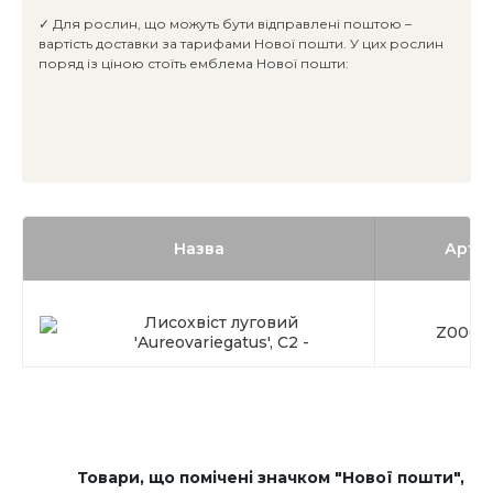
✓ Для рослин, що можуть бути відправлені поштою –
вартість доставки за тарифами Нової пошти. У цих рослин
поряд із ціною стоїть емблема Нової пошти:
Назва
Арти
Лисохвіст луговий
Z0003
'Aureovariegatus', C2 -
Товари, що помічені значком "Нової пошти",