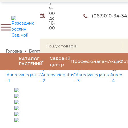
з
9-
00
(067)
010-34-34
до
18-
00
Головна
Багаторічні квіти та трави
Декоративні трави
Садовий
КАТАЛОГ
Професіоналам
Акції
Фот
РАСТЕНИЙ
центр