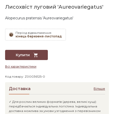
Лисохвіст луговий 'Aureovariegatus'
Alopecurus pratensis 'Aureovariegatus'
Період відвантаження:
кінець березеня-листопад
Купити
Всі характеристики
Код товару: Z00036125-0
Доставка
Більше
✓ Для рослин великих форматів (дерева, великі кущі)
передбачається індивідуальна логістика. Індивідуальна
доставка можлива за умови узгодження з перевізником