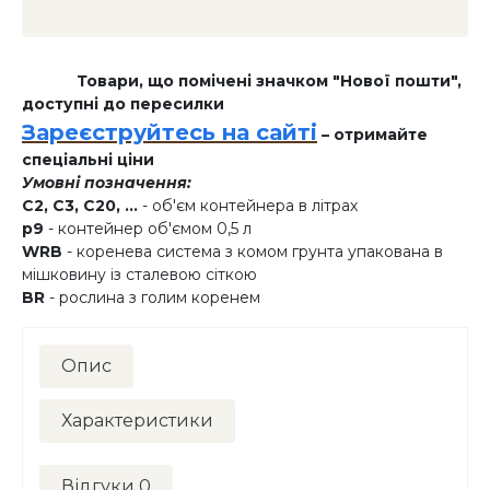
Товари, що помічені значком "Нової пошти",
доступні до пересилки
Зареєструйтесь на сайті
– отримайте
спеціальні ціни
Умовні позначення:
C2, C3, C20, ...
- об'єм контейнера в літрах
p9
- контейнер об'ємом 0,5 л
WRB
- коренева система з комом грунта упакована в
мішковину із сталевою сіткою
BR
- рослина з голим коренем
Опис
Характеристики
Відгуки
0