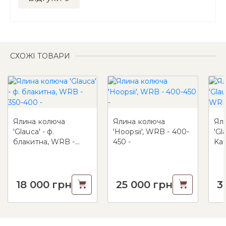
СХОЖІ ТОВАРИ
Ялина колюча
Ялина колюча
Ял
'Glauca' - ф.
'Hoopsii', WRB - 400-
'Gl
блакитна, WRB -
450 -
Kai
350-400 -
175
18 000
грн
25 000
грн
3