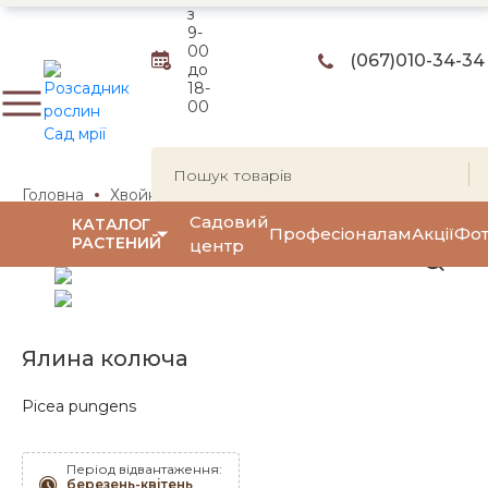
з
9-
00
(067)
010-34-34
до
18-
00
Головна
Хвойні рослини
Ялини
Ялина колюча
Я
Садовий
КАТАЛОГ
Професіоналам
Акції
Фот
РАСТЕНИЙ
центр
Ялина колюча
Picea pungens
Період відвантаження:
березень-квітень