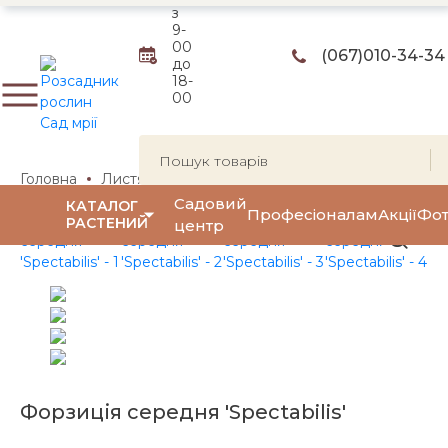
з
9-
00
(067)
010-34-34
до
18-
00
Головна
Листяні чагарники
Квітучі чагарники
Форз
Садовий
КАТАЛОГ
Професіоналам
Акції
Фот
РАСТЕНИЙ
центр
Форзиція середня 'Spectabilis'