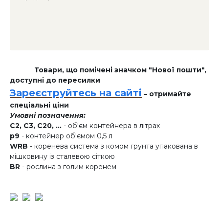
Товари, що помічені значком "Нової пошти",
доступні до пересилки
Зареєструйтесь на сайті
– отримайте
спеціальні ціни
Умовні позначення:
C2, C3, C20, ...
- об'єм контейнера в літрах
p9
- контейнер об'ємом 0,5 л
WRB
- коренева система з комом грунта упакована в
мішковину із сталевою сіткою
BR
- рослина з голим коренем