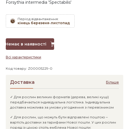
Forsythia intermedia 'Spectabilis'
Період відвантаження:
кінець березеня-листопад
Немає в наявності
Всі характеристики
Код товару: Z00005229-0
Доставка
Більше
✓ Для рослин великих форматів (дерева, великі кущі)
передбачається індивідуальна логістика. Індивідуальна
доставка можлива за умови узгодження з перевізником
✓ Для рослин, що можуть бути відправлені поштою –
вартість доставки за тарифами Нової пошти. У цих рослин
поряд із ціною стоїть емблема Нової пошти: