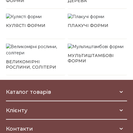
ФОРМИ
ДЕРЕВА
КУЛЯСТІ ФОРМИ
ПЛАКУЧІ ФОРМИ
МУЛЬТИШТАМБОВІ
ФОРМИ
ВЕЛИКОМІРНІ
РОСЛИНИ, СОЛІТЕРИ
Каталог товарів
Дерева
Листяні чагарники
Клієнту
Багаторічні квіти та трави
Садовий центр
Контакти