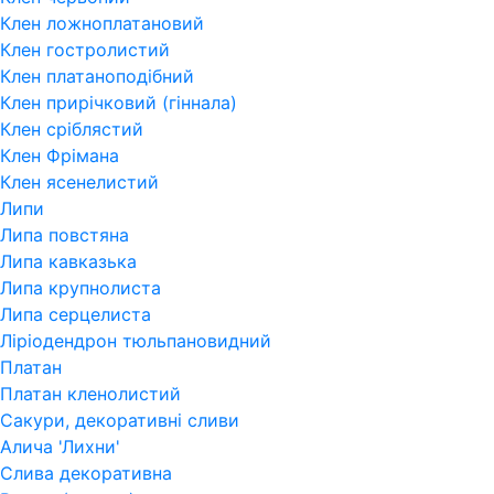
Клен ложноплатановий
Клен гостролистий
Клен платаноподібний
Клен прирічковий (гіннала)
Клен сріблястий
Клен Фрімана
Клен ясенелистий
Липи
Липа повстяна
Липа кавказька
Липа крупнолиста
Липа серцелиста
Ліріодендрон тюльпановидний
Платан
Платан кленолистий
Сакури, декоративні сливи
Алича 'Лихни'
Слива декоративна