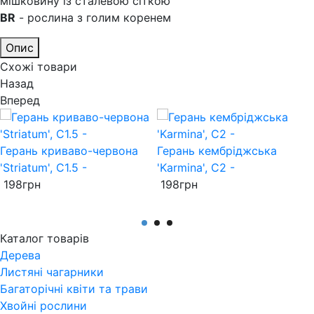
мішковину із сталевою сіткою
BR
- рослина з голим коренем
Опис
Схожі товари
Назад
Вперед
Герань криваво-червона
Герань кембріджська
'Striatum', C1.5 -
'Karmina', C2 -
198
грн
198
грн
Каталог товарів
Дерева
Листяні чагарники
Багаторічні квіти та трави
Хвойні рослини