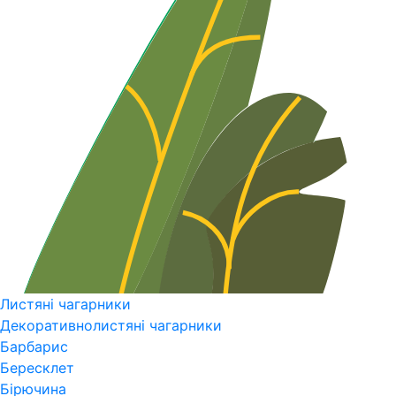
Листяні чагарники
Декоративнолистяні чагарники
Барбарис
Бересклет
Бірючина