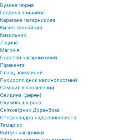
Бузина чорна
Гледича звичайна
Карагана чагарникова
Кизил звичайний
Кизильник
Ліщина
Магонія
Перстач чагарниковий
Піраканта
Плющ звичайний
Пухироплідник калинолистний
Самшит вічнозелений
Свидина (дерен)
Скумпія шкіряна
Снігоягідник Доренбоза
Стефанандра надрізаннолиста
Тамарікс
Квітучі чагарники