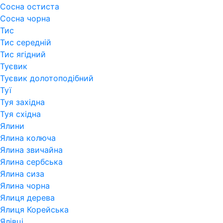
Сосна остиста
Сосна чорна
Тис
Тис середній
Тис ягідний
Туєвик
Туєвик долотоподібний
Туї
Туя західна
Туя східна
Ялини
Ялина колюча
Ялина звичайна
Ялина сербська
Ялина сиза
Ялина чорна
Ялиця дерева
Ялиця Корейська
Ялівці