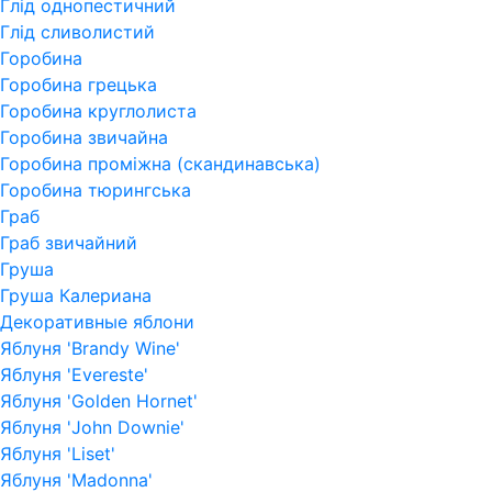
Глід однопестичний
Глід сливолистий
Горобина
Горобина грецька
Горобина круглолиста
Горобина звичайна
Горобина проміжна (скандинавська)
Горобина тюрингська
Граб
Граб звичайний
Груша
Груша Калериана
Декоративные яблони
Яблуня 'Brandy Wine'
Яблуня 'Evereste'
Яблуня 'Golden Hornet'
Яблуня 'John Downie'
Яблуня 'Liset'
Яблуня 'Madonna'