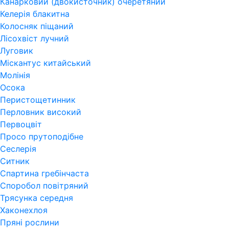
Канарковий (двокисточник) очеретяний
Келерія блакитна
Колосняк піщаний
Лісохвіст лучний
Луговик
Міскантус китайський
Молінія
Осока
Перистощетинник
Перловник високий
Первоцвіт
Просо прутоподібне
Сеслерія
Ситник
Спартина гребінчаста
Споробол повітряний
Трясунка середня
Хаконехлоя
Пряні рослини