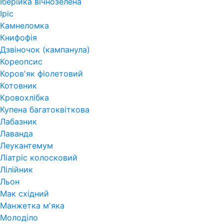
Іберійка вічнозелена
Іріс
Камнеломка
Книфофія
Дзвіночок (кампанула)
Кореопсис
Коров'як фіолетовий
Котовник
Кровохлібка
Купена багатоквіткова
Лабазник
Лаванда
Леукантемум
Ліатріс колосковий
Лілійник
Льон
Мак східний
Манжетка м'яка
Молоділо