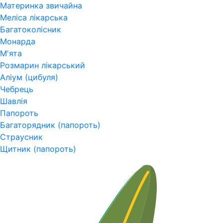
Материнка звичайна
Меліса лікарська
Багатоколісник
Монарда
М'ята
Розмарин лікарський
Аліум (цибуля)
Чебрець
Шавлія
Папороть
Багаторядник (папороть)
Страусник
Щитник (папороть)