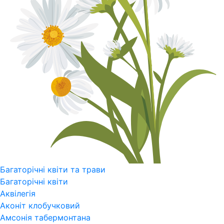
Багаторічні квіти та трави
Багаторічні квіти
Аквілегія
Аконіт клобучковий
Амсонія табермонтана