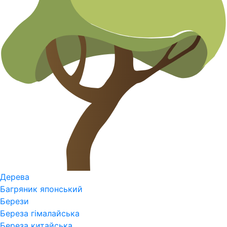
Дерева
Багряник японський
Берези
Береза гімалайська
Береза китайська