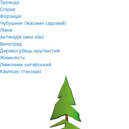
Троянда
Спірея
Форзиція
Чубушник (жасмин садовий)
Ліани
Актинідія (міні ківі)
Виноград
Деревогубець круглистий
Жимолість
Лимонник китайський
Кампсис (текома)