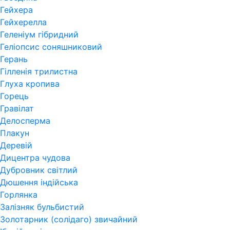
Гейхера
Гейхерелла
Геленіум гібридний
Геліопсис соняшниковий
Герань
Гiлленiя трилистна
Глуха кропива
Горець
Гравілат
Делосперма
Плакун
Деревій
Дицентра чудова
Дубровник світлий
Дюшення індійська
Горлянка
Залізняк бульбистий
Золотарник (солідаго) звичайний