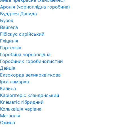
Айва прекрасна (хеномелес)
Аронія (чорноплідна горобина)
Буддлея Давида
Бузок
Вейгела
Гібіскус сирійський
Гліцинія
Гортензія
Горобина чорноплідна
Горобиник горобинолистий
Дейція
Екзохорда великоквіткова
Ірга ламарка
Калина
Каріоптеріс кландонський
Клематіс гібридний
Кольквіція чарівна
Магнолія
Ожина