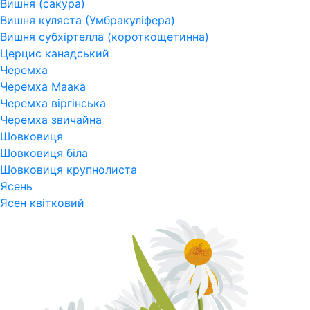
Вишня (сакура)
Вишня куляста (Умбракуліфера)
Вишня субхіртелла (короткощетинна)
Церцис канадський
Черемха
Черемха Маака
Черемха віргінська
Черемха звичайна
Шовковиця
Шовковиця біла
Шовковиця крупнолиста
Ясень
Ясен квітковий