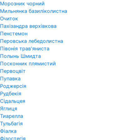
Морозник чорний
Мильнянка базиліколистна
Очиток
Пахізандра верхівкова
Пенстемон
Перовська лебедолистна
Півонія трав'яниста
Полынь Шмидта
Посконник плямистий
Первоцвіт
Пупавка
Роджерсія
Рудбекія
Сідальцея
Яглиця
Тиарелла
Тульбагія
Фіалка
Фізостегія