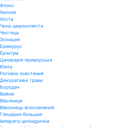
Флокс
Хелоне
Хоста
Чина широколиста
Чистець
Эхінацея
Еремурус
Ерінгіум
Цинерарія приморська
Юкка
Роговик повстяний
Декоративні трави
Бородач
Вейнік
Вівсяниця
Вівсюнець вічнозелений
Глицерия большая
Імперата циліндрична