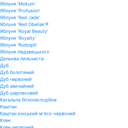
Яблуня 'Mokum'
Яблуня 'Profusion'
Яблуня 'Red Jade'
Яблуня 'Red Obelisk'®
Яблуня 'Royal Beauty'
Яблуня 'Royalty'
Яблуня 'Rudolph'
Яблуня Недзвецького
Дельква пильчаста
Дуб
Дуб болотяний
Дуб червоний
Дуб звичайний
Дуб шарлаховий
Катальпа бігнонієподібна
Каштан
Каштан кінський м'ясо-червоний
Клен
Клен червоний