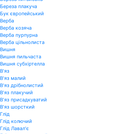
Береза плакуча
Бук європейський
Верба
Верба козяча
Верба пурпурна
Верба цільнолиста
Вишня
Вишня пильчаста
Вишня субхіртелла
В'яз
В'яз малий
В'яз дрібнолистий
В'яз плакучий
В'яз присадкуватий
В'яз шорсткий
Глід
Глід колючий
Глід Лавал'є