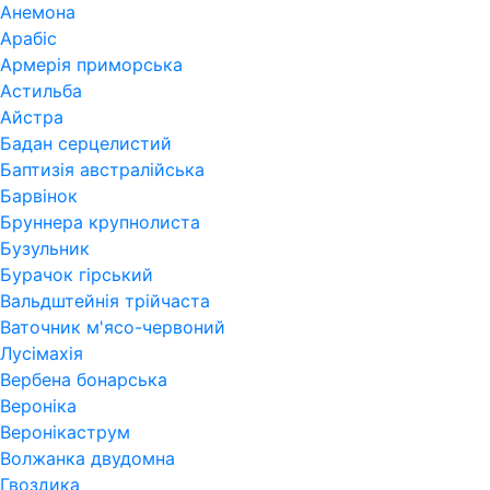
Анемона
Арабіс
Армерія приморська
Астильба
Айстра
Бадан серцелистий
Баптизія австралійська
Барвінок
Бруннера крупнолиста
Бузульник
Бурачок гірський
Вальдштейнія трійчаста
Ваточник м'ясо-червоний
Лусімахія
Вербена бонарська
Вероніка
Веронікаструм
Волжанка двудомна
Гвоздика