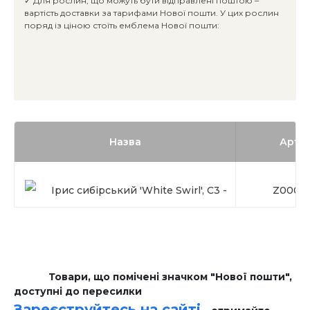
✓ Для рослин, що можуть бути відправлені поштою –
вартість доставки за тарифами Нової пошти. У цих рослин
поряд із ціною стоїть емблема Нової пошти:
Назва
Арти
Ірис сибірський 'White Swirl', C3 -
Z0003
Товари, що помічені значком "Нової пошти",
доступні до пересилки
Зареєструйтесь на сайті