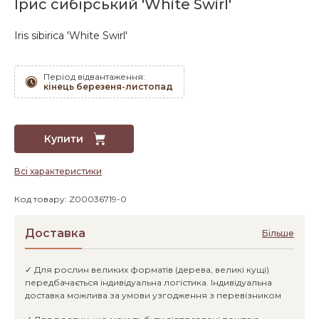
Ірис сибірський 'White Swirl'
Iris sibirica 'White Swirl'
Період відвантаження:
кінець березеня-листопад
Купити
Всі характеристики
Код товару: Z00036719-0
Доставка
Більше
✓ Для рослин великих форматів (дерева, великі кущі)
передбачається індивідуальна логістика. Індивідуальна
доставка можлива за умови узгодження з перевізником