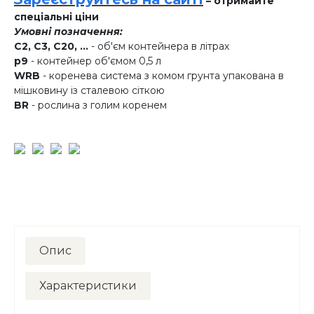
– отримайте
спеціальні ціни
Умовні позначення:
C2, C3, C20, ...
- об'єм контейнера в літрах
p9
- контейнер об'ємом 0,5 л
WRB
- коренева система з комом грунта упакована в
мішковину із сталевою сіткою
BR
- рослина з голим коренем
Опис
Характеристики