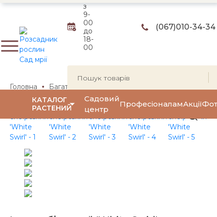
з
9-
00
(067)
010-34-34
до
18-
00
Головна
Багаторічні квіти та трави
Багаторічні квіти
Садовий
КАТАЛОГ
Професіоналам
Акції
Фот
РАСТЕНИЙ
центр