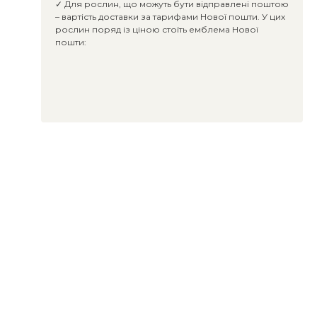
✓ Для рослин, що можуть бути відправлені поштою
– вартість доставки за тарифами Нової пошти. У цих
рослин поряд із ціною стоїть емблема Нової
пошти: