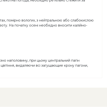
 спекотна погода, необхідно ретельно стежити за
нтах, помірно вологих, з нейтральною або слабокислою
зоту. На початку осені необхідно вносити калійно-
изно наполовину, при цьому центральний пагін
 цвітіння, видаляючи всі загущающие крону пагони,