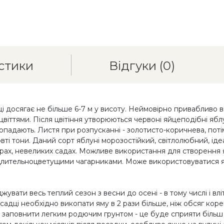
стики
Відгуки
(0)
досягає не більше 6-7 м у висоту. Неймовірно привабливо виг
тями. Після цвітіння утворюються червоні яйцеподібні яблучк
опадають. Листя при розпусканні - золотисто-коричнева, поті
ті тони. Даний сорт яблуні морозостійкий, світлолюбний, ідеа
рах, невеликих садах. Можливе використання для створення яс
длительноцветущими чагарниками. Може використовуватися як в
увати весь теплий сезон з весни до осені - в тому числі і вл
садці необхідно викопати яму в 2 рази більше, ніж обсяг кор
о заповнити легким родючим грунтом - це буде сприяти біль