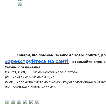
Товари, що помічені значком "Нової пошти", д
Зареєструйтесь на сайті
– отримайте спеціа
Умовні позначення:
C2, C3, C20, ...
- об'єм контейнера в літрах
p9
- контейнер об'ємом 0,5 л
WRB
- коренева система з комом грунта упакована в мішк
BR
- рослина з голим коренем