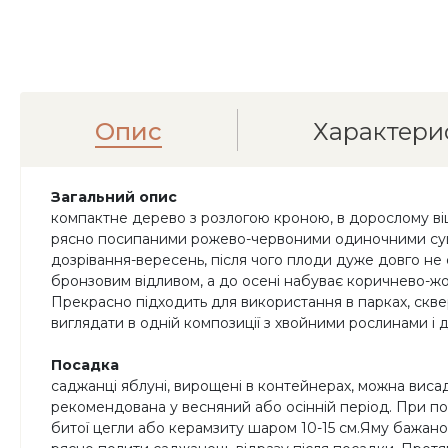
Опис
Характери
Загальний опис
компактне дерево з розлогою кроною, в дорослому віці 
рясно посипаними рожево-червоними одиночними суцвіт
дозрівання-вересень, після чого плоди дуже довго не 
бронзовим відливом, а до осені набуває коричнево-жов
Прекрасно підходить для використання в парках, скве
виглядати в одній композиції з хвойними рослинами і 
Посадка
саджанці яблуні, вирощені в контейнерах, можна висадж
рекомендована у весняний або осінній період. При по
битої цегли або керамзиту шаром 10-15 см.Яму бажан