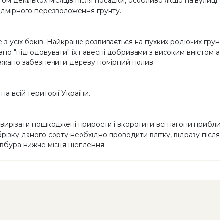
ом декількох місяців після посадки, особливо якщо на вулиці
надмірного перезволоження грунту.
 з усіх боків. Найкраще розвивається на пухких родючих гру
но "підгодовувати" їх навесні добривами з високим вмістом а
 бажано забезпечити дереву помірний полив.
на всій території України.
 вирізати пошкоджені прирости і вкоротити всі пагони прибл
різку даного сорту необхідно проводити влітку, відразу після
стовбура нижче місця щеплення.