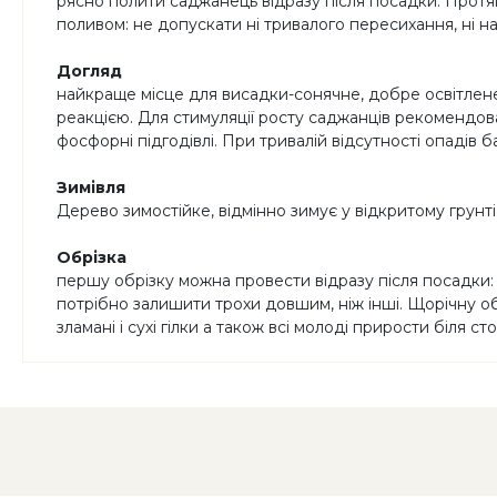
рясно полити саджанець відразу після посадки. Протяг
поливом: не допускати ні тривалого пересихання, ні 
Догляд
найкраще місце для висадки-сонячне, добре освітлене
реакцією. Для стимуляції росту саджанців рекомендова
фосфорні підгодівлі. При тривалій відсутності опадів
Зимівля
Дерево зимостійке, відмінно зимує у відкритому грунті 
Обрізка
першу обрізку можна провести відразу після посадки:
потрібно залишити трохи довшим, ніж інші. Щорічну об
зламані і сухі гілки а також всі молоді прирости біля 