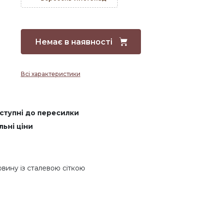
Немає в наявності
Всі характеристики
оступні до пересилки
льні ціни
овину із сталевою сіткою