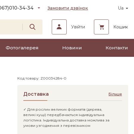
067)
010-34-34
Замовити дзвінок
Ua
Увійти
Кошик
Фотогалерея
Новини
Контакти
Код товару: Z00034284-0
Доставка
Більше
✓ Для рослин великих форматів (дерева,
великі кущі) передбачається індивідуальна
логістика. Індивідуальна доставка можлива за
умови узгодження з перевізником