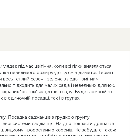
лядає під час цвітіння, коли всі гілки виявляються
а невеликого розміру-до 1,5 см в діаметрі. Термін
м весь теплий сезон - зелена з ледь помітним
льно підходить для малих садів і невеликих ділянок.
кравих "осінніх" акцентів в саду. Буде гармонійно
 одиночній посадці, так і в групах.
ітку. Посадка саджанців з грудкою грунту
еневої системи саджанця. На дно покласти дренаж з
ш швидкому проростанню коренів. Не забудьте також