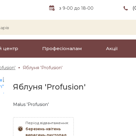
(
з 9-00 до 18-00
й центр
Професіоналам
Акції
ofusion'
Яблуня 'Profusion'
Яблуня 'Profusion'
Malus 'Profusion'
Період відвантаження:
березень-квітень
вересень-листопад