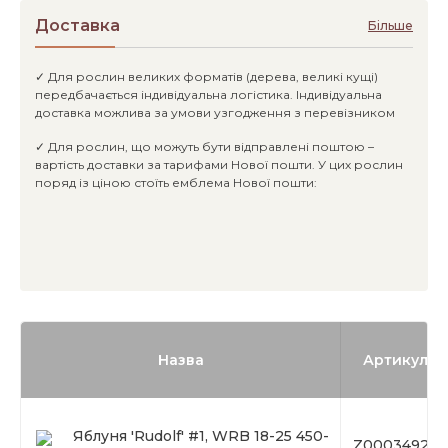
Доставка
Більше
✓ Для рослин великих форматів (дерева, великі кущі)
передбачається індивідуальна логістика. Індивідуальна
доставка можлива за умови узгодження з перевізником
✓ Для рослин, що можуть бути відправлені поштою –
вартість доставки за тарифами Нової пошти. У цих рослин
поряд із ціною стоїть емблема Нової пошти:
Назва
Артикул
Яблуня 'Rudolf' #1, WRB 18-25 450-
Z00034924