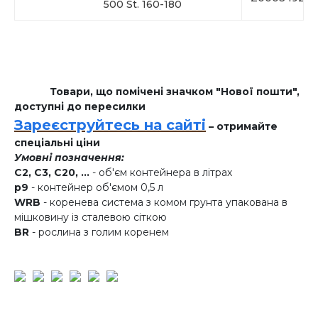
500 St. 160-180
Товари, що помічені значком "Нової пошти",
доступні до пересилки
Зареєструйтесь на сайті
– отримайте
спеціальні ціни
Умовні позначення:
C2, C3, C20, ...
- об'єм контейнера в літрах
p9
- контейнер об'ємом 0,5 л
WRB
- коренева система з комом грунта упакована в
мішковину із сталевою сіткою
BR
- рослина з голим коренем