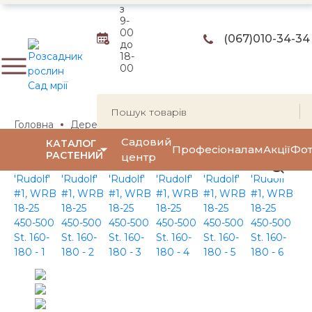
з
9-
00
(067)
010-34-34
до
18-
00
Головна
Дерева
Декоративные яблони
Яблуня 'Ru
Садовий
КАТАЛОГ
Професіоналам
Акції
Фот
РАСТЕНИЙ
центр