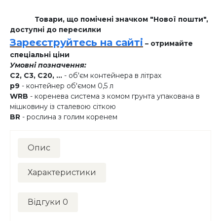
Товари, що помічені значком "Нової пошти",
доступні до пересилки
Зареєструйтесь на сайті
– отримайте
спеціальні ціни
Умовні позначення:
C2, C3, C20, ...
- об'єм контейнера в літрах
p9
- контейнер об'ємом 0,5 л
WRB
- коренева система з комом грунта упакована в
мішковину із сталевою сіткою
BR
- рослина з голим коренем
Опис
Характеристики
Відгуки
0