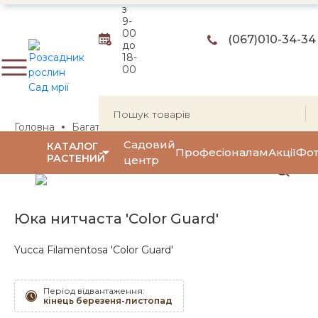
з
9-
00
(067)
010-34-34
до
18-
00
Головна
Багаторічні квіти та трави
Багаторічні квіти
Садовий
КАТАЛОГ
Професіоналам
Акції
Фот
РАСТЕНИЙ
центр
Юка нитчаста 'Color Guard'
Yucca Filamentosa 'Color Guard'
Період відвантаження:
кінець березеня-листопад