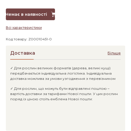
Немає в наявності
Всі характеристики
Код товару: Z00010451-0
Доставка
Більше
✓ Для рослин великих форматів (дерева, великі кущі)
передбачається індивідуальна логістика. Індивідуальна
доставка можлива за умови узгодження з перевізником
✓ Для рослин, що можуть бути відправлені поштою –
вартість доставки за тарифами Нової пошти. У цих рослин
поряд із ціною стоїть емблема Нової пошти: