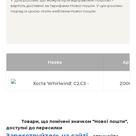
✓ Для рослин, що можуть бути відправлені поштою –
вартість доставки за тарифами Нової пошти. У цих рослин
поряд із ціною стоїть емблема Нової пошти:
Назва
Арти
Хоста 'Whirlwind', С2,С3 -
Z0000
Товари, що помічені значком "Нової пошти",
доступні до пересилки
Зареєструйтесь на сайті