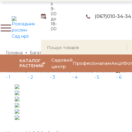
з
9-
00
(067)
010-34-34
до
18-
00
Головна
Багаторічні квіти та трави
Багаторічні квіти
Садовий
КАТАЛОГ
Професіоналам
Акції
Фот
РАСТЕНИЙ
центр