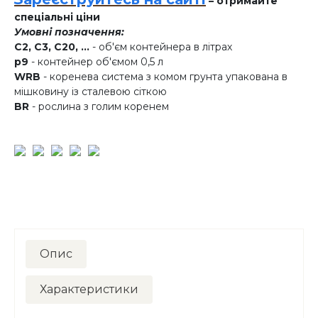
– отримайте
спеціальні ціни
Умовні позначення:
C2, C3, C20, ...
- об'єм контейнера в літрах
p9
- контейнер об'ємом 0,5 л
WRB
- коренева система з комом грунта упакована в
мішковину із сталевою сіткою
BR
- рослина з голим коренем
Опис
Характеристики