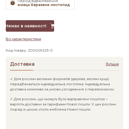
Період відвантаження:
кінець березеня-листопад
Немає в наявності
Всі характеристики
Код товару: Z00009223-0
Доставка
Більше
✓ Для рослин великих форматів (дерева, великі кущі)
передбачається індивідуальна логістика. Індивідуальна
доставка можлива за умови узгодження з перевізником
✓ Для рослин, що можуть бути відправлені поштою –
вартість доставки за тарифами Нової пошти. У цих рослин
поряд із ціною стоїть емблема Нової пошти: