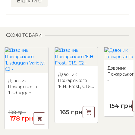
Відгуки
0
СХОЖІ ТОВАРИ
Дзвоник
Пожарського
Дзвоник
-
Пожарського
Дзвоник
'E.H. Frost', C1.5,
Пожарського
С2 -
'Lisduggan
Variety', C2 -
154
грн
165
грн
198
грн
178
грн