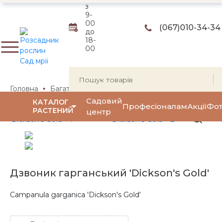
з
9-
00
(067)
010-34-34
до
18-
00
Головна
Багаторічні квіти та трави
Багаторічні квіти
Садовий
КАТАЛОГ
Професіоналам
Акції
Фот
РАСТЕНИЙ
центр
Дзвоник гарганський 'Dickson's Gold'
Campanula garganica 'Dickson's Gold'