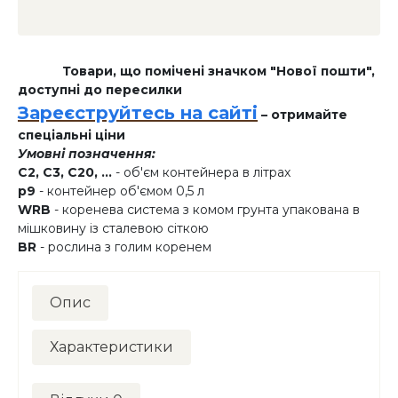
Товари, що помічені значком "Нової пошти",
доступні до пересилки
Зареєструйтесь на сайті
– отримайте
спеціальні ціни
Умовні позначення:
C2, C3, C20, ...
- об'єм контейнера в літрах
p9
- контейнер об'ємом 0,5 л
WRB
- коренева система з комом грунта упакована в
мішковину із сталевою сіткою
BR
- рослина з голим коренем
Опис
Характеристики