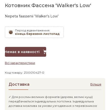
Котовник Фассена 'Walker's Low'
Nepeta faassenii 'Walker's Low'
Період відвантаження:
кінець березеня-листопад
Немає в наявності
Всі характеристики
Код товару: Z00010427-0
Доставка
Більше
✓ Для рослин великих форматів (дерева, великі кущі)
передбачається індивідуальна логістика. Індивідуальна
доставка можлива за умови узгодження з перевізником