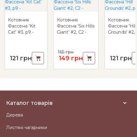
Котовник
Котовник
Котовник
Фассена 'Kit
Фассена 'Six Hills
Фассена 'Hill
Cat' #3, p9 -
Giant' #2, C2 -
Grounds' #2,
-
165
грн
121
грн
149
грн
121
грн
Каталог товарів
Дерева
Листяні чагарники