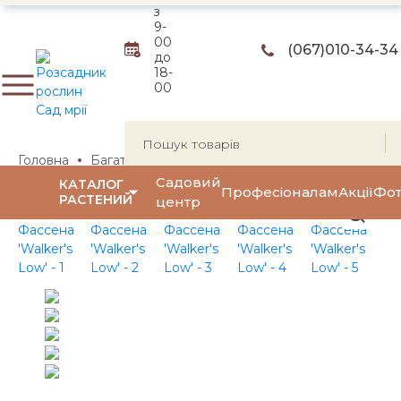
з
9-
00
(067)
010-34-34
до
18-
00
Головна
Багаторічні квіти та трави
Багаторічні квіти
Садовий
КАТАЛОГ
Професіоналам
Акції
Фот
РАСТЕНИЙ
центр