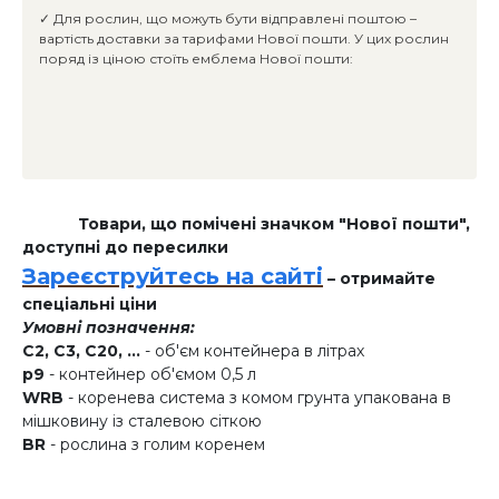
✓ Для рослин, що можуть бути відправлені поштою –
вартість доставки за тарифами Нової пошти. У цих рослин
поряд із ціною стоїть емблема Нової пошти:
Товари, що помічені значком "Нової пошти",
доступні до пересилки
Зареєструйтесь на сайті
– отримайте
спеціальні ціни
Умовні позначення:
C2, C3, C20, ...
- об'єм контейнера в літрах
p9
- контейнер об'ємом 0,5 л
WRB
- коренева система з комом грунта упакована в
мішковину із сталевою сіткою
BR
- рослина з голим коренем