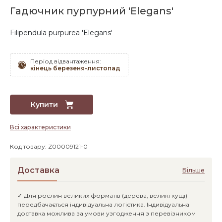
Гадючник пурпурний 'Elegans'
Filipendula purpurea 'Elegans'
Період відвантаження:
кінець березеня-листопад
Купити
Всі характеристики
Код товару: Z00009121-0
Доставка
Більше
✓ Для рослин великих форматів (дерева, великі кущі)
передбачається індивідуальна логістика. Індивідуальна
доставка можлива за умови узгодження з перевізником