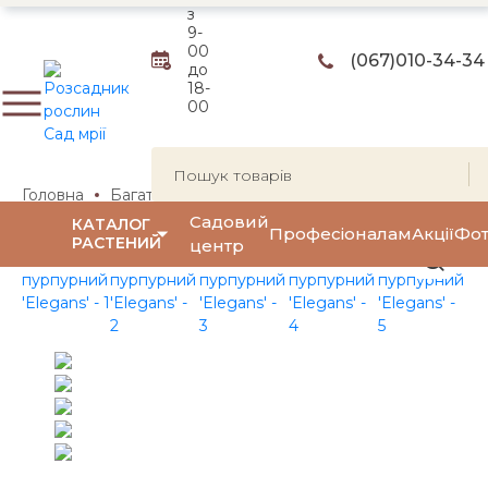
з
9-
00
(067)
010-34-34
до
18-
00
Головна
Багаторічні квіти та трави
Багаторічні квіти
Садовий
КАТАЛОГ
Професіоналам
Акції
Фот
РАСТЕНИЙ
центр