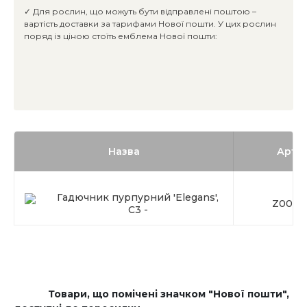
✓ Для рослин, що можуть бути відправлені поштою –
вартість доставки за тарифами Нової пошти. У цих рослин
поряд із ціною стоїть емблема Нової пошти:
Назва
Арти
Гадючник пурпурний 'Elegans',
Z0000
C3 -
Товари, що помічені значком "Нової пошти",