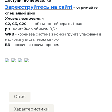
доступні до пересилки
Зареєструйтесь на сайті
– отримайте
спеціальні ціни
Умовні позначення:
C2, C3, C20, ...
- об'єм контейнера в літрах
p9
- контейнер об'ємом 0,5 л
WRB
- коренева система з комом грунта упакована в
мішковину із сталевою сіткою
BR
- рослина з голим коренем
Опис
Характеристики