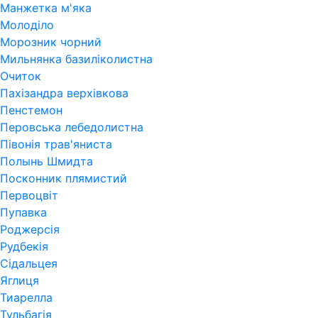
Манжетка м'яка
Молоділо
Морозник чорний
Мильнянка базиліколистна
Очиток
Пахізандра верхівкова
Пенстемон
Перовська лебедолистна
Півонія трав'яниста
Полынь Шмидта
Посконник плямистий
Первоцвіт
Пупавка
Роджерсія
Рудбекія
Сідальцея
Яглиця
Тиарелла
Тульбагія