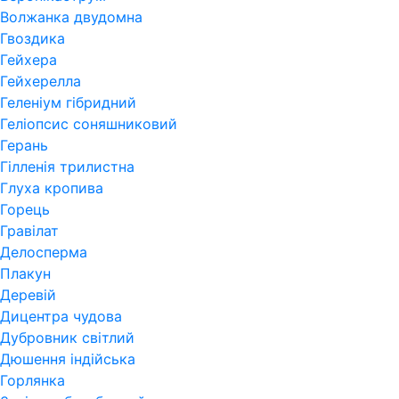
Волжанка двудомна
Гвоздика
Гейхера
Гейхерелла
Геленіум гібридний
Геліопсис соняшниковий
Герань
Гiлленiя трилистна
Глуха кропива
Горець
Гравілат
Делосперма
Плакун
Деревій
Дицентра чудова
Дубровник світлий
Дюшення індійська
Горлянка