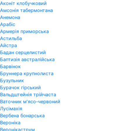
Аконіт клобучковий
Амсонія табермонтана
Анемона
Арабіс
Армерія приморська
Астильба
Айстра
Бадан серцелистий
Баптизія австралійська
Барвінок
Бруннера крупнолиста
Бузульник
Бурачок гірський
Вальдштейнія трійчаста
Ваточник м'ясо-червоний
Лусімахія
Вербена бонарська
Вероніка
Веронікаструм