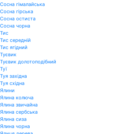
Сосна гімалайська
Сосна гірська
Сосна остиста
Сосна чорна
Тис
Тис середній
Тис ягідний
Туєвик
Туєвик долотоподібний
Туї
Туя західна
Туя східна
Ялини
Ялина колюча
Ялина звичайна
Ялина сербська
Ялина сиза
Ялина чорна
Ялиця дерева