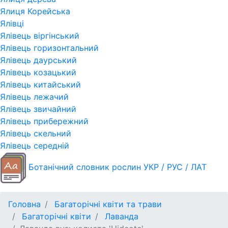
Ялиця Корейська
Ялівці
Ялівець віргінський
Ялівець горизонтальний
Ялівець даурський
Ялівець козацький
Ялівець китайський
Ялівець лежачий
Ялівець звичайний
Ялівець прибережний
Ялівець скельний
Ялівець середній
Ботанічний словник рослин УКР / РУС / ЛАТ
Головна
Багаторічні квіти та трави
Багаторічні квіти
Лаванда