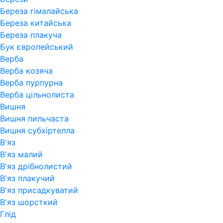
Береза гімалайська
Береза китайська
Береза плакуча
Бук європейський
Верба
Верба козяча
Верба пурпурна
Верба цільнолиста
Вишня
Вишня пильчаста
Вишня субхіртелла
В'яз
В'яз малий
В'яз дрібнолистий
В'яз плакучий
В'яз присадкуватий
В'яз шорсткий
Глід