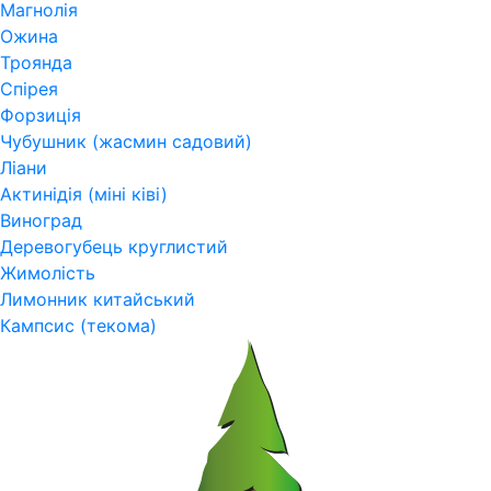
Магнолія
Ожина
Троянда
Спірея
Форзиція
Чубушник (жасмин садовий)
Ліани
Актинідія (міні ківі)
Виноград
Деревогубець круглистий
Жимолість
Лимонник китайський
Кампсис (текома)