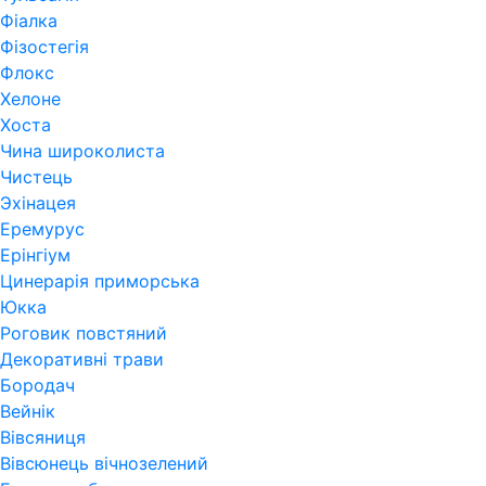
Фіалка
Фізостегія
Флокс
Хелоне
Хоста
Чина широколиста
Чистець
Эхінацея
Еремурус
Ерінгіум
Цинерарія приморська
Юкка
Роговик повстяний
Декоративні трави
Бородач
Вейнік
Вівсяниця
Вівсюнець вічнозелений