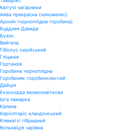
Тамарікс
Квітучі чагарники
Айва прекрасна (хеномелес)
Аронія (чорноплідна горобина)
Буддлея Давида
Бузок
Вейгела
Гібіскус сирійський
Гліцинія
Гортензія
Горобина чорноплідна
Горобиник горобинолистий
Дейція
Екзохорда великоквіткова
Ірга ламарка
Калина
Каріоптеріс кландонський
Клематіс гібридний
Кольквіція чарівна