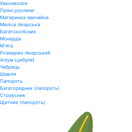
Хаконехлоя
Пряні рослини
Материнка звичайна
Меліса лікарська
Багатоколісник
Монарда
М'ята
Розмарин лікарський
Аліум (цибуля)
Чебрець
Шавлія
Папороть
Багаторядник (папороть)
Страусник
Щитник (папороть)