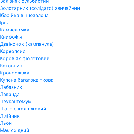
Залізняк бульбистий
Золотарник (солідаго) звичайний
Іберійка вічнозелена
Іріс
Камнеломка
Книфофія
Дзвіночок (кампанула)
Кореопсис
Коров'як фіолетовий
Котовник
Кровохлібка
Купена багатоквіткова
Лабазник
Лаванда
Леукантемум
Ліатріс колосковий
Лілійник
Льон
Мак східний