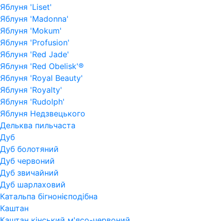
Яблуня 'Liset'
Яблуня 'Madonna'
Яблуня 'Mokum'
Яблуня 'Profusion'
Яблуня 'Red Jade'
Яблуня 'Red Obelisk'®
Яблуня 'Royal Beauty'
Яблуня 'Royalty'
Яблуня 'Rudolph'
Яблуня Недзвецького
Дельква пильчаста
Дуб
Дуб болотяний
Дуб червоний
Дуб звичайний
Дуб шарлаховий
Катальпа бігнонієподібна
Каштан
Каштан кінський м'ясо-червоний