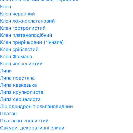
Клен
Клен червоний
Клен ложноплатановий
Клен гостролистий
Клен платаноподібний
Клен прирічковий (гіннала)
Клен сріблястий
Клен Фрімана
Клен ясенелистий
Липи
Липа повстяна
Липа кавказька
Липа крупнолиста
Липа серцелиста
Ліріодендрон тюльпановидний
Платан
Платан кленолистий
Сакури, декоративні сливи