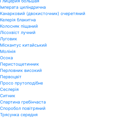
Глицерия большая
Імперата циліндрична
Канарковий (двокисточник) очеретяний
Келерія блакитна
Колосняк піщаний
Лісохвіст лучний
Луговик
Міскантус китайський
Молінія
Осока
Перистощетинник
Перловник високий
Первоцвіт
Просо прутоподібне
Сеслерія
Ситник
Спартина гребінчаста
Споробол повітряний
Трясунка середня