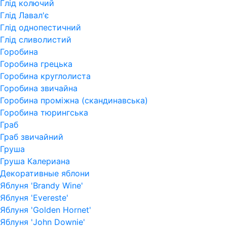
Глід колючий
Глід Лавал'є
Глід однопестичний
Глід сливолистий
Горобина
Горобина грецька
Горобина круглолиста
Горобина звичайна
Горобина проміжна (скандинавська)
Горобина тюрингська
Граб
Граб звичайний
Груша
Груша Калериана
Декоративные яблони
Яблуня 'Brandy Wine'
Яблуня 'Evereste'
Яблуня 'Golden Hornet'
Яблуня 'John Downie'