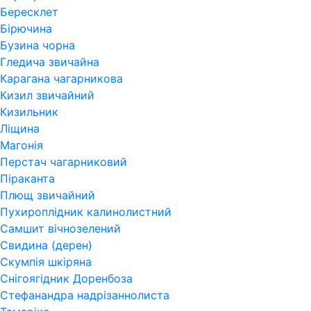
Бересклет
Бірючина
Бузина чорна
Гледича звичайна
Карагана чагарникова
Кизил звичайний
Кизильник
Ліщина
Магонія
Перстач чагарниковий
Піраканта
Плющ звичайний
Пухироплідник калинолистний
Самшит вічнозелений
Свидина (дерен)
Скумпія шкіряна
Снігоягідник Доренбоза
Стефанандра надрізаннолиста