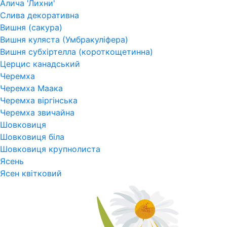
Алича 'Лихни'
Слива декоративна
Вишня (сакура)
Вишня куляста (Умбракуліфера)
Вишня субхіртелла (короткощетинна)
Церцис канадський
Черемха
Черемха Маака
Черемха віргінська
Черемха звичайна
Шовковиця
Шовковиця біла
Шовковиця крупнолиста
Ясень
Ясен квітковий