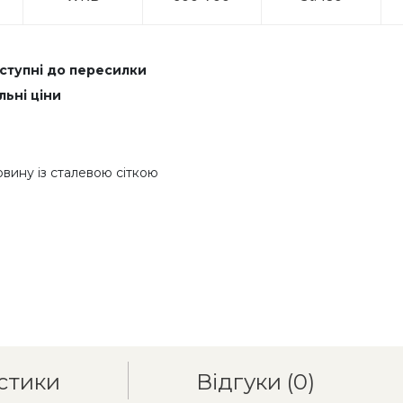
оступні до пересилки
льні ціни
овину із сталевою сіткою
стики
Відгуки
(0)