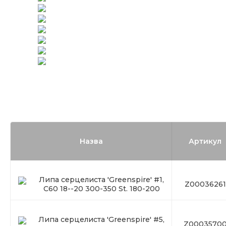
Назва
Артикул
Липа серцелиста 'Greenspire' #1,
Z00036261
C60 18--20 300-350 St. 180-200
Липа серцелиста 'Greenspire' #5,
Z0003570