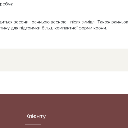
требує.
иться восени і ранньою весною - після зимівлі. Також раннь
етину для підтримки більш компактної форми крони.
Клієнту