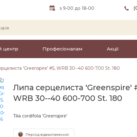
(
з 9-00 до 18-00
й центр
Професіоналам
Акції
рцелиста 'Greenspire' #5, WRB 30--40 600-700 St. 180
Липа серцелиста 'Greenspire' #
WRB 30--40 600-700 St. 180
Tilia cordifolia 'Greenspire'
Період відвантаження: