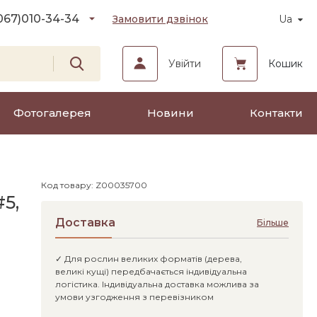
067)
010-34-34
Замовити дзвінок
Ua
Увійти
Кошик
Фотогалерея
Новини
Контакти
Код товару: Z00035700
5,
Доставка
Більше
✓ Для рослин великих форматів (дерева,
великі кущі) передбачається індивідуальна
логістика. Індивідуальна доставка можлива за
умови узгодження з перевізником