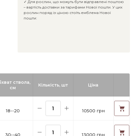
✓ Для рослин, що можуть бути відправлені поштою
– вартість доставки за тарифами Нової пошти. У цих
рослин поряд із ціною стоїть емблема Нової
пошти:
бхват ствола,
Кількість, шт
Ціна
см
18--20
10500 грн
30--40
13000 грн