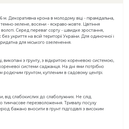
6 м. Декоративна крона в молодому віці - пірамідальна,
темно-зелене, восени - яскраво-жовте. Цвітіння
ні волоті. Серед переваг сорту - швидке зростання,
 без укриття на всій території України. Для одиночної і
Придатна для міського озеленення.
і, викопані з грунту, з відкритою кореневою системою,
кореневої системи саджанця. На дні ями потрібно
им родючим грунтом, купленим в садовому центрі.
ри, від слабокислих до слаболужних. Не слід
бо тимчасове перезволоження. Тривалу посуху
іод бажано вносити в грунт підгодівлі з високим