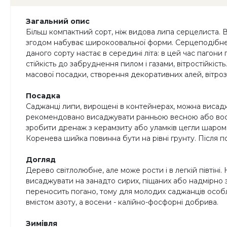
Загальний опис
Більш компактний сорт, ніж видова липа серцелиста. Ви
згодом набуває широкоовальної форми. Серцеподібне л
даного сорту настає в середині літа: в цей час пагони 
стійкість до забруднення пилом і газами, вітростійкіст
масової посадки, створення декоративних алей, вітроз
Посадка
Саджанці липи, вирощені в контейнерах, можна висаджув
рекомендовано висаджувати ранньою весною або восен
зробити дренаж з керамзиту або уламків цегли шаром 
Коренева шийка повинна бути на рівні грунту. Після 
Догляд
Дерево світлолюбне, але може рости і в легкій півтін
висаджувати на занадто сирих, піщаних або надмірно
переносить погано, тому для молодих саджанців особл
вмістом азоту, а восени - калійно-фосфорні добрива.
Зимівля