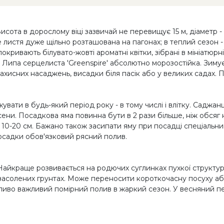
сота в дорослому віці зазвичай не перевищує 15 м, діаметр - 
истя дуже щільно розташована на пагонах; в теплий сезон - 
покривають білувато-жовті ароматні квітки, зібрані в мініатюр
ь. Липа серцелиста 'Greenspire' абсолютно морозостійка. Зимує
ахисних насаджень, висадки біля пасік або у великих садах. 
ати в будь-який період року - в тому числі і влітку. Саджанц
и. Посадкова яма повинна бути в 2 рази більше, ніж обсяг 
10-20 см. Бажано також засипати яму при посадці спеціальн
посадки обов'язковий рясний полив.
і. Найкраще розвивається на родючих суглинках пухкої структу
 засолених грунтах. Може переносити короткочасну посуху а
иво важливий помірний полив в жаркий сезон. У весняний пер