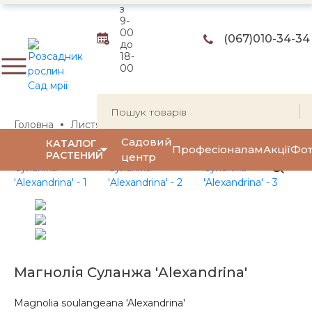
з
9-
00
(067)
010-34-34
до
18-
00
Головна
Листяні чагарники
Квітучі чагарники
Магн
Садовий
КАТАЛОГ
Професіоналам
Акції
Фот
РАСТЕНИЙ
центр
Магнолія Суланжа 'Alexandrina'
Magnolia soulangeana 'Alexandrina'