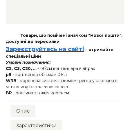
Товари, що помічені значком "Нової пошти",
доступні до пересилки
Зареєструйтесь на сайті
– отримайте
спеціальні ціни
Умовні позначення:
C2, C3, C20, ...
- об'єм контейнера в літрах
p9
- контейнер об'ємом 0,5 л
WRB
- коренева система з комом грунта упакована в
мішковину із сталевою сіткою
BR
- рослина з голим коренем
Опис
Характеристики