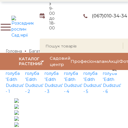
з
9-
00
(067)
010-34-34
до
18-
00
Головна
Багаторічні квіти та трави
Декоративні трави
Садовий
КАТАЛОГ
Професіоналам
Акції
Фот
РАСТЕНИЙ
центр