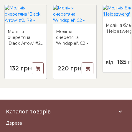
Молінія бла
'Heidezwerg
Молінія
Молінія
очеретяна
очеретяна
'Black Arrow' #2,
'Windspiel', C2 -
Р9 -
165
г
від
132
грн
220
грн
Каталог товарів
Дерева