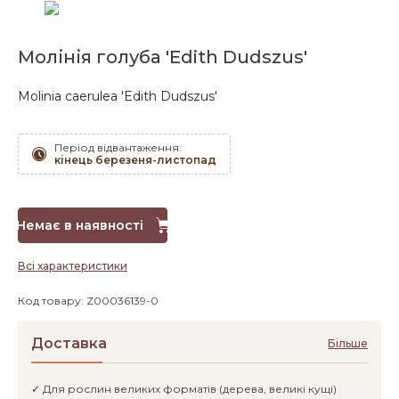
Молінія голуба 'Edith Dudszus'
Molinia caerulea 'Edith Dudszus'
Період відвантаження:
кінець березеня-листопад
Немає в наявності
Всі характеристики
Код товару: Z00036139-0
Доставка
Більше
✓ Для рослин великих форматів (дерева, великі кущі)