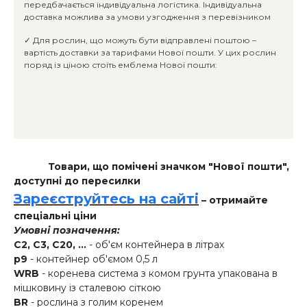
передбачається індивідуальна логістика. Індивідуальна
доставка можлива за умови узгодження з перевізником
✓ Для рослин, що можуть бути відправлені поштою –
вартість доставки за тарифами Нової пошти. У цих рослин
поряд із ціною стоїть емблема Нової пошти:
Товари, що помічені значком "Нової пошти",
доступні до пересилки
Зареєструйтесь на сайті
– отримайте
спеціальні ціни
Умовні позначення:
C2, C3, C20, ...
- об'єм контейнера в літрах
p9
- контейнер об'ємом 0,5 л
WRB
- коренева система з комом грунта упакована в
мішковину із сталевою сіткою
BR
- рослина з голим коренем