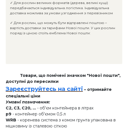
✓ Для рослин великих форматів (дерева, великі кущі)
передбачається індивідуальна логістика. Індивідуальна
доставка можлива за умови узгодження з перевізником
✓ Для рослин, що можуть бути відправлені поштою –
вартість доставки за тарифами Нової пошти. У цих рослин
поряд із ціною стоїть емблема Нової пошти:
Товари, що помічені значком "Нової пошти",
доступні до пересилки
Зареєструйтесь на сайті
– отримайте
спеціальні ціни
Умовні позначення:
C2, C3, C20, ...
- об'єм контейнера в літрах
p9
- контейнер об'ємом 0,5 л
WRB
- коренева система з комом грунта упакована в
мішковину із сталевою сіткою