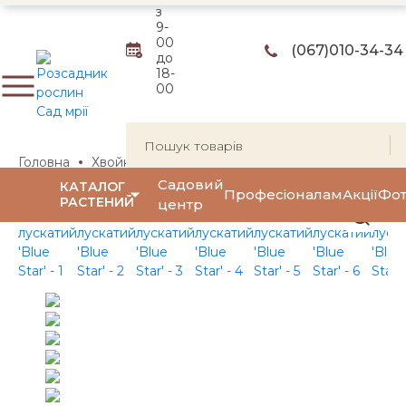
з
9-
00
(067)
010-34-34
до
18-
00
Головна
Хвойні рослини
Ялівці
Ялівець лускатий (пін
Садовий
КАТАЛОГ
Професіоналам
Акції
Фот
РАСТЕНИЙ
центр