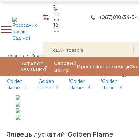
з
9-
00
(067)
010-34-34
до
18-
00
Головна
Хвойні рослини
Ялівці
Ялівець лускатий (пін
Садовий
КАТАЛОГ
Професіоналам
Акції
Фот
РАСТЕНИЙ
центр
Ялівець лускатий 'Golden Flame'