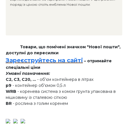
поряд із ціною стоїть емблема Нової пошти:
Товари, що помічені значком "Нової пошти",
доступні до пересилки
Зареєструйтесь на сайті
– отримайте
спеціальні ціни
Умовні позначення:
C2, C3, C20, ...
- об'єм контейнера в літрах
p9
- контейнер об'ємом 0,5 л
WRB
- коренева система з комом грунта упакована в
мішковину із сталевою сіткою
BR
- рослина з голим коренем