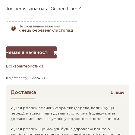
Juniperus squamata 'Golden Flame'
Період відвантаження:
кінець березеня-листопад
Немає в наявності
Всі характеристики
Код товару: Z22246-0
Доставка
Більше
✓ Для рослин великих форматів (дерева, великі кущі)
передбачається індивідуальна логістика. Індивідуальна
доставка можлива за умови узгодження з перевізником
✓ Для рослин, що можуть бути відправлені поштою –
вартість доставки за тарифами Нової пошти. У цих рослин