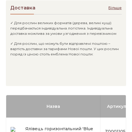
Доставка
Більше
✓ Для рослин великих форматів (дерева, великі кущі)
передбачається індивідуальна логістика. Індивідуальна
доставка можлива за умови узгодження з перевізником
✓ Для рослин, що можуть бути відправлені поштою –
вартість доставки за тарифами Нової пошти. У цих рослин
поряд із ціною стоїть емблема Нової пошти:
Назва
Артикул
Ялівець горизонтальний 'Blue
Z00011053