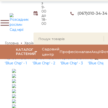
з
9-
00
(067)
010-34-34
до
18-
00
Головна
Хвойні рослини
Ялівці
Ялівець горизонтал
Садовий
КАТАЛОГ
Професіоналам
Акції
Фот
РАСТЕНИЙ
центр