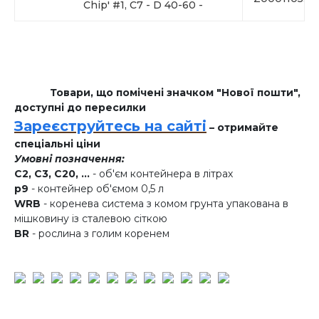
Chip' #1, C7 - D 40-60 -
Товари, що помічені значком "Нової пошти",
доступні до пересилки
Зареєструйтесь на сайті
– отримайте
спеціальні ціни
Умовні позначення:
C2, C3, C20, ...
- об'єм контейнера в літрах
p9
- контейнер об'ємом 0,5 л
WRB
- коренева система з комом грунта упакована в
мішковину із сталевою сіткою
BR
- рослина з голим коренем