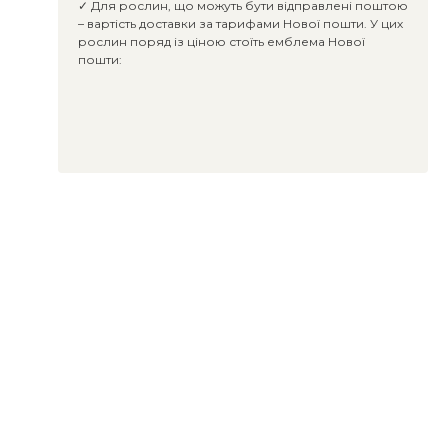
✓ Для рослин, що можуть бути відправлені поштою
– вартість доставки за тарифами Нової пошти. У цих
рослин поряд із ціною стоїть емблема Нової
пошти: