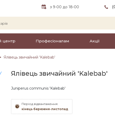
(
з 9-00 до 18-00
й центр
Професіоналам
Акції
Ялівець звичайний 'Kalebab'
Ялівець звичайний 'Kalebab'
Juniperus communis 'Kalebab'
Період відвантаження:
кінець березеня-листопад