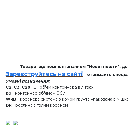
Товари, що помічені значком "Нової пошти", д
Зареєструйтесь на сайті
– отримайте спеціа
Умовні позначення:
C2, C3, C20, ...
- об'єм контейнера в літрах
p9
- контейнер об'ємом 0,5 л
WRB
- коренева система з комом грунта упакована в мішк
BR
- рослина з голим коренем