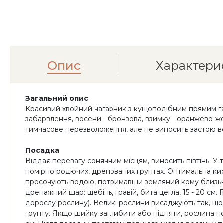
Опис
Характери
Загальний опис
Красивий хвойний чагарник з кущоподібним прямим габі
забарвлення, восени - бронзова, взимку - оранжево-жо
тимчасове перезволоження, але не виносить застою во
Посадка
Віддає перевагу сонячним місцям, виносить півтінь. У 
помірно родючих, дренованих грунтах. Оптимальна кисл
просочують водою, потримавши земляний кому близько 
дренажний шар: щебінь, гравій, бита цегла, 15 - 20 см. 
дорослу рослину). Великі рослини висаджують так, що
грунту. Якщо шийку заглибити або підняти, рослина п