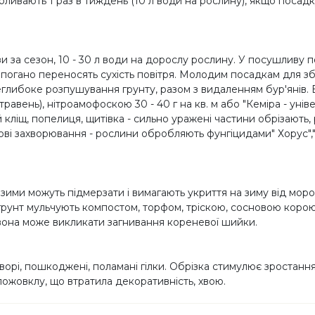
ливають 1 раз в тиждень (10 л води на рослину), якщо посадк
рази за сезон, 10 - 30 л води на дорослу рослину. У посушли
ни погано переносять сухість повітря. Молодим посадкам для зб
еглибоке розпушування грунту, разом з видаленням бур'янів.
равень), нітроамофоскою 30 - 40 г на кв. м або "Кеміра - уніве
й кліщ, попелиця, щитівка - сильно уражені частини обрізають
ибкові захворювання - рослини обробляють фунгіцидами" Хорус","
зими можуть підмерзати і вимагають укриття на зиму від мороз
у грунт мульчують компостом, торфом, тріскою, сосновою коро
к вона може викликати загнивання кореневої шийки.
хворі, пошкоджені, поламані гілки. Обрізка стимулює зростан
пожовклу, що втратила декоративність, хвою.