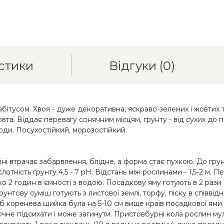
стики
Відгуки
(0)
тусом. Хвоя - дуже декоративна, яскраво-зелених і жовтих то
вта. Віддає перевагу сонячним місцям, грунту - від сухих до
ди. Посухостійкий, морозостійкий.
тіні втрачає забарвлення, блідне, а форма стає пухкою. До гру
отність грунту 4,5 - 7 рН. Відстань між рослинами - 1,5-2 м
2 годин в ємності з водою. Посадкову яму готують в 2 рази 
Грунтову суміш готують з листової землі, торфу, піску в співвід
б коренева шийка була на 5-10 см вище країв посадкової ями.
очне підсихати і може загинути. Пристовбурні кола рослин м