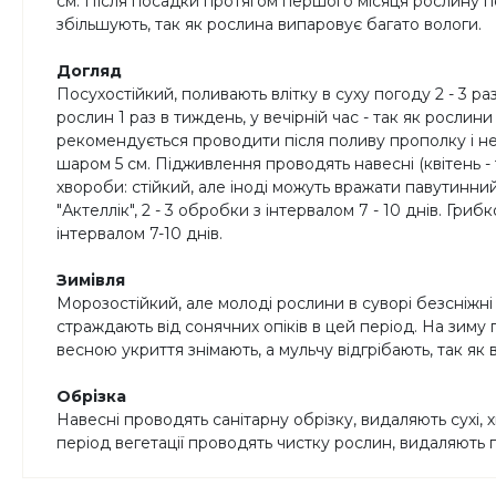
см. Після посадки протягом першого місяця рослину по
збільшують, так як рослина випаровує багато вологи.
Догляд
Посухостійкий, поливають влітку в суху погоду 2 - 3 
рослин 1 раз в тиждень, у вечірній час - так як росли
рекомендується проводити після поливу прополку і н
шаром 5 см. Підживлення проводять навесні (квітень - т
хвороби: стійкий, але іноді можуть вражати павутинни
"Актеллік", 2 - 3 обробки з інтервалом 7 - 10 днів. Гр
інтервалом 7-10 днів.
Зимівля
Морозостійкий, але молоді рослини в суворі безсніжні 
страждають від сонячних опіків в цей період. На зим
весною укриття знімають, а мульчу відгрібають, так я
Обрізка
Навесні проводять санітарну обрізку, видаляють сухі, 
період вегетації проводять чистку рослин, видаляють 