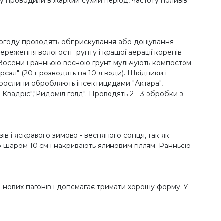
у проводили в жаркий сухий період, частоту поливів
ву погоду проводять обприскування або дощування
ереження вологості грунту і кращої аерації коренів
 Восени і ранньою весною грунт мульчують компостом
рсал" (20 г розводять на 10 л води). Шкідники і
, рослини обробляють інсектицидами "Актара",
 Квадріс","Ридоміл голд". Проводять 2 - 3 обробки з
ів і яскравого зимово - весняного сонця, так як
ю шаром 10 см і накривають ялиновим гіллям. Ранньою
ня нових пагонів і допомагає тримати хорошу форму. У