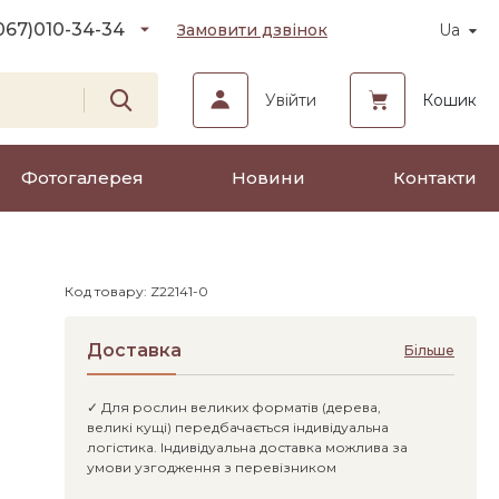
067)
010-34-34
Замовити дзвінок
Ua
Увійти
Кошик
Фотогалерея
Новини
Контакти
Код товару: Z22141-0
Доставка
Більше
✓ Для рослин великих форматів (дерева,
великі кущі) передбачається індивідуальна
логістика. Індивідуальна доставка можлива за
умови узгодження з перевізником