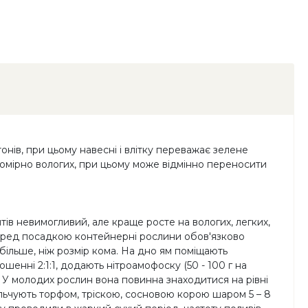
нів, при цьому навесні і влітку переважає зелене
 помірно вологих, при цьому може відмінно переносити
нтів невимогливий, але краще росте на вологих, легких,
. Перед посадкою контейнерні рослини обов'язково
більше, ніж розмір кома. На дно ям поміщають
ношенні 2:1:1, додають нітроамофоску (50 - 100 г на
 У молодих рослин вона повинна знаходитися на рівні
ульчують торфом, тріскою, сосновою корою шаром 5 – 8