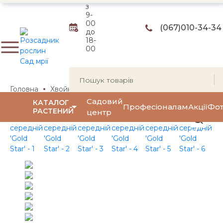
з
9-
00
(067)
010-34-34
до
18-
00
Головна
Хвойні рослини
Ялівці
Ялівець середній
Садовий
КАТАЛОГ
Професіоналам
Акції
Фот
РАСТЕНИЙ
центр