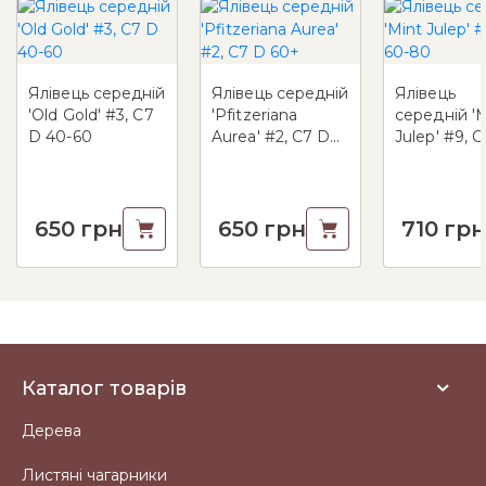
Ялівець середній
Ялівець середній
Ялівець
'Old Gold' #3, C7
'Pfitzeriana
середній 'M
D 40-60
Aurea' #2, C7 D
Julep' #9, C7 6
60+
80
650
грн
650
грн
710
грн
Каталог товарів
Дерева
Листяні чагарники