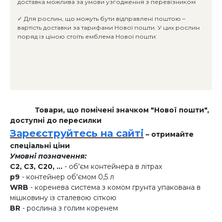
доставка можлива за умови узгодження з перевізником
✓ Для рослин, що можуть бути відправлені поштою –
вартість доставки за тарифами Нової пошти. У цих рослин
поряд із ціною стоїть емблема Нової пошти:
Товари, що помічені значком "Нової пошти",
доступні до пересилки
Зареєструйтесь на сайті
– отримайте
спеціальні ціни
Умовні позначення:
C2, C3, C20, ...
- об'єм контейнера в літрах
p9
- контейнер об'ємом 0,5 л
WRB
- коренева система з комом грунта упакована в
мішковину із сталевою сіткою
BR
- рослина з голим коренем