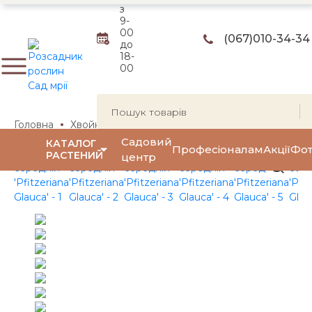
з
9-
00
(067)
010-34-34
до
18-
00
Головна
Хвойні рослини
Ялівці
Ялівець середній
Садовий
КАТАЛОГ
Професіоналам
Акції
Фот
РАСТЕНИЙ
центр