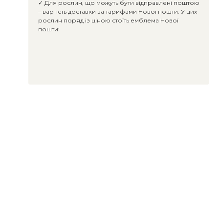
✓ Для рослин, що можуть бути відправлені поштою
– вартість доставки за тарифами Нової пошти. У цих
рослин поряд із ціною стоїть емблема Нової
пошти: