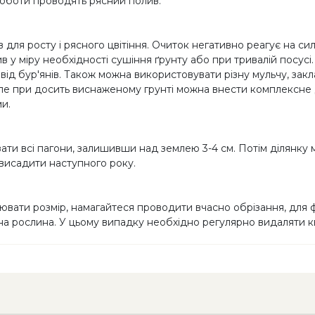
роботи проводять рясний полив.
 для росту і рясного цвітіння. Очиток негативно реагує на 
 у міру необхідності сушіння ґрунту або при тривалій посу
від бур'янів. Також можна використовувати різну мульчу, за
ле при досить виснаженому грунті можна внести комплексне до
ми.
ати всі пагони, залишивши над землею 3-4 см. Потім ділянку 
 висадити наступного року.
вати розмір, намагайтеся проводити вчасно обрізання, для ф
яна рослина. У цьому випадку необхідно регулярно видаляти к