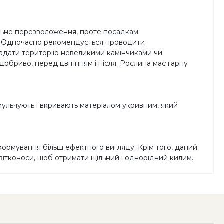
сильне перезволоження, проте посадкам
сі. Одночасно рекомендується проводити
кладати територію невеликими камінчиками чи
бриво, перед цвітінням і після. Рослина має гарну
мульчують і вкривають матеріалом укривним, який
ормування більш ефектного вигляду. Крім того, даний
вітконоси, щоб отримати щільний і однорідний килим.