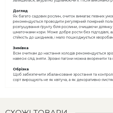
залишилася, акуратно ущільнюючи її. Після виконаної 
Догляд
Як багато садових рослин, очиток вимагає певних умов
рекомендується проводити регулярний помірний полив
розпушування ґрунту біля рослини, очищаючи ділянку 
шматочками кори. Може добре рости без підгодівлі, а
стійкість до шкідників, і мало пошкоджується хвороба
Зимівка
Всім очиткам до настання холодів рекомендується зріз
навесні слід зняти. Зрізані пагони можна вкоренити та
Обрізка
Щоб забезпечити збалансоване зростання та контролю
сорт вирощують не як квітуча, а як декоративно-лист
СХОЖІ ТОВАРИ