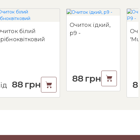
Очиток їдкий,
читок білий
Очи
p9 -
рібноквітковий
88
грн
88
грн
8
ід