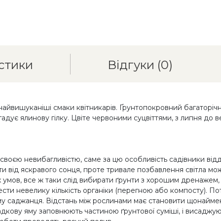
стики
Відгуки
(0)
ь найвишуканіші смаки квітникарів. Ґрунтопокровний багаторі
гадує ялинову гілку. Цвіте червоними суцвіттями, з липня д
своєю невибагливістю, саме за цю особливість садівники відд
ти від яскравого сонця, проте тривале позбавлення світла м
умов, все ж таки слід вибирати ґрунти з хорошим дренажем, 
ти невелику кількість органіки (перегною або компосту). Поті
стему саджанця. Відстань між рослинами має становити щонай
осадкову яму заповнюють частиною ґрунтової суміші, і висад