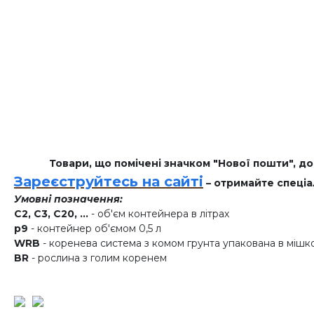
Товари, що помічені значком "Нової пошти", д
Зареєструйтесь на сайті
– отримайте спеціа
Умовні позначення:
C2, C3, C20, ...
- об'єм контейнера в літрах
p9
- контейнер об'ємом 0,5 л
WRB
- коренева система з комом грунта упакована в мішк
BR
- рослина з голим коренем