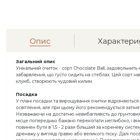
Опис
Характери
Загальний опис
Унікальний очиток - сорт Chocolate Ball, задовольнит
забарвлення, що густо сидить на стеблах. Цей сорт на
клумб, створюють чудовий килим.
Посадка
У плані посадки та вирощування очитки відрізняються 
освітлення, але при цьому його рекомендується затіня
Незважаючи на достатню невибагливість до ґрунтових 
місце попередньо бажано перекопати неглибоко, і внес
повинен бути в 1,5 - 2 рази більший за кореневу си
дренажу у вигляді гравію або великого піску. Далі п