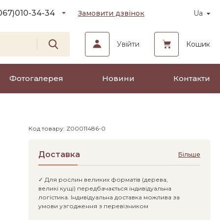
067)
010-34-34
Замовити дзвінок
Ua
Увійти
Кошик
Фотогалерея
Новини
Контакти
Код товару: Z00011486-0
Доставка
Більше
✓ Для рослин великих форматів (дерева,
великі кущі) передбачається індивідуальна
логістика. Індивідуальна доставка можлива за
умови узгодження з перевізником