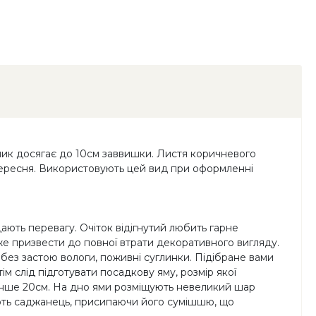
чник досягає до 10см заввишки. Листя коричневого
о вересня. Використовують цей вид при оформленні
ають перевагу. Очіток відігнутий любить гарне
оже призвести до повної втрати декоративного вигляду.
без застою вологи, поживні суглинки. Підібране вами
м слід підготувати посадкову яму, розмір якої
менше 20см. На дно ями розміщують невеликий шар
жують саджанець, присипаючи його сумішшю, що