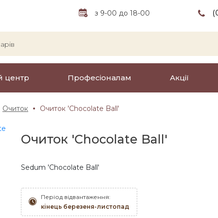
(
з 9-00 до 18-00
й центр
Професіоналам
Акції
Очиток
Очиток 'Chocolate Ball'
Очиток 'Chocolate Ball'
Sedum 'Chocolate Ball'
Період відвантаження:
кінець березеня-листопад