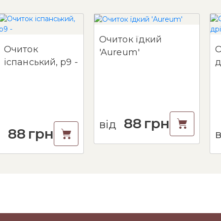
Очиток їдкий
Очиток
О
'Aureum'
іспанський, p9 -
д
88
грн
від
88
грн
в