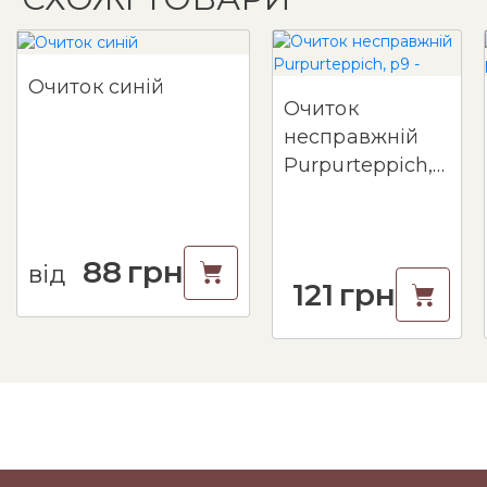
Очиток синій
Очиток
несправжній
Purpurteppich,
p9 -
88
грн
від
121
грн