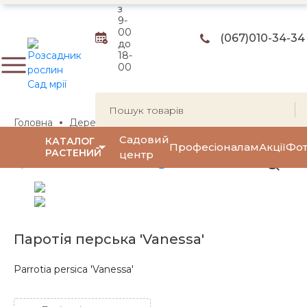
з
9-
00
(067)
010-34-34
до
18-
00
Головна
Дерева
Парротія перська Ванесса
Паротія
Садовий
КАТАЛОГ
Професіоналам
Акції
Фот
РАСТЕНИЙ
центр
Паротія перська 'Vanessa'
Parrotia persica 'Vanessa'