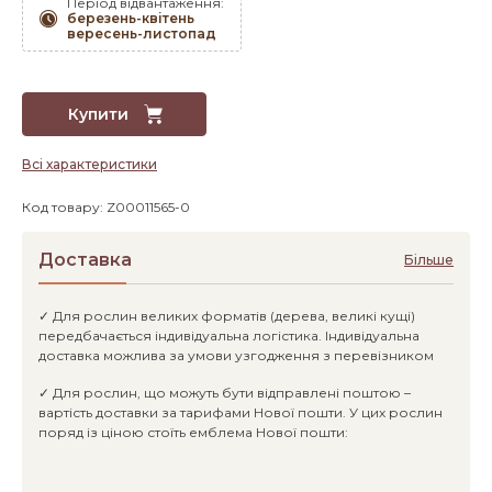
Період відвантаження:
березень-квітень
вересень-листопад
Купити
Всі характеристики
Код товару: Z00011565-0
Доставка
Більше
✓ Для рослин великих форматів (дерева, великі кущі)
передбачається індивідуальна логістика. Індивідуальна
доставка можлива за умови узгодження з перевізником
✓ Для рослин, що можуть бути відправлені поштою –
вартість доставки за тарифами Нової пошти. У цих рослин
поряд із ціною стоїть емблема Нової пошти: