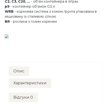
C2, C3, C20, ...
- об'єм контейнера в літрах
p9
- контейнер об'ємом 0,5 л
WRB
- коренева система з комом грунта упакована в
мішковину із сталевою сіткою
BR
- рослина з голим коренем
Опис
Характеристики
Відгуки
0