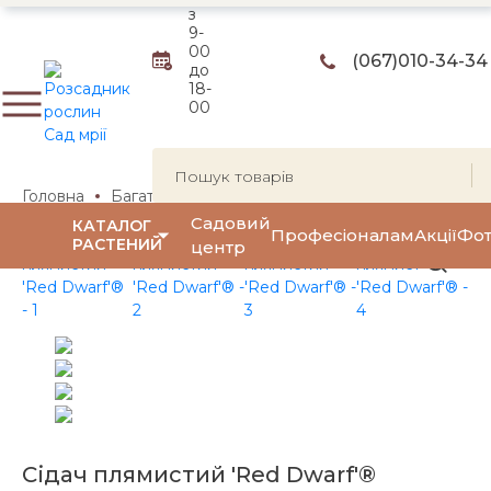
з
9-
00
(067)
010-34-34
до
18-
00
Головна
Багаторічні квіти та трави
Багаторічні квіти
Садовий
КАТАЛОГ
Професіоналам
Акції
Фот
РАСТЕНИЙ
центр
Сідач плямистий 'Red Dwarf'®