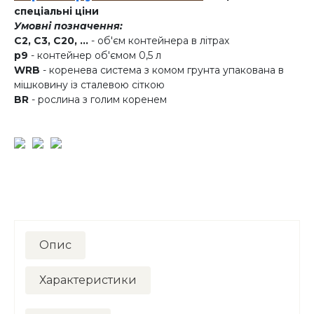
спеціальні ціни
Умовні позначення:
C2, C3, C20, ...
- об'єм контейнера в літрах
p9
- контейнер об'ємом 0,5 л
WRB
- коренева система з комом грунта упакована в
мішковину із сталевою сіткою
BR
- рослина з голим коренем
Опис
Характеристики