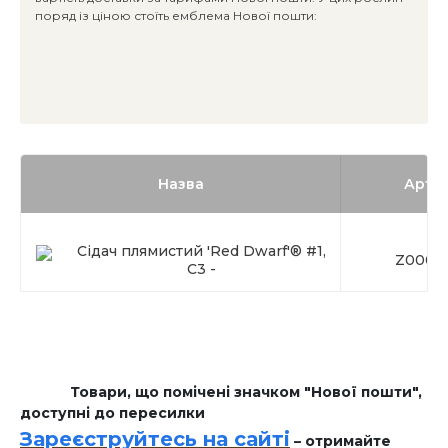
поряд із ціною стоїть емблема Нової пошти:
Назва
Арти
Сідач плямистий 'Red Dwarf'® #1,
Z0003
C3 -
Товари, що помічені значком "Нової пошти",
доступні до пересилки
Зареєструйтесь на сайті
– отримайте