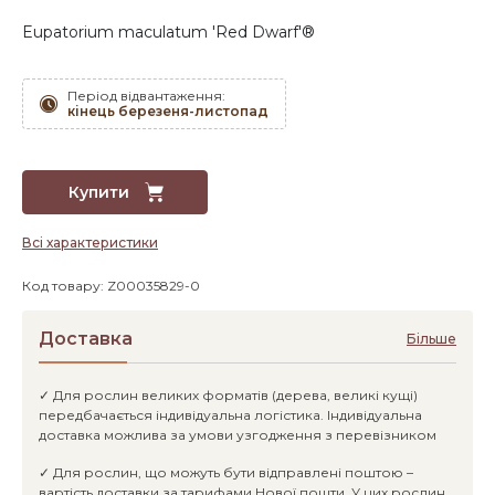
Eupatorium maculatum 'Red Dwarf'®
Період відвантаження:
кінець березеня-листопад
Купити
Всі характеристики
Код товару: Z00035829-0
Доставка
Більше
✓ Для рослин великих форматів (дерева, великі кущі)
передбачається індивідуальна логістика. Індивідуальна
доставка можлива за умови узгодження з перевізником
✓ Для рослин, що можуть бути відправлені поштою –
вартість доставки за тарифами Нової пошти. У цих рослин