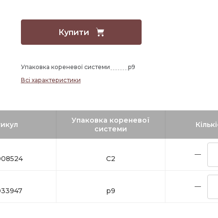
Купити
Упаковка кореневої системи
p9
Всі характеристики
Упаковка кореневої
икул
Кількі
системи
08524
C2
33947
p9