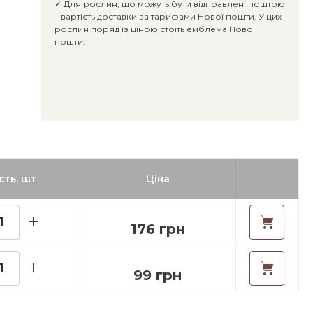
✓ Для рослин, що можуть бути відправлені поштою
– вартість доставки за тарифами Нової пошти. У цих
рослин поряд із ціною стоїть емблема Нової
пошти:
сть, шт
Ціна
176 грн
99 грн