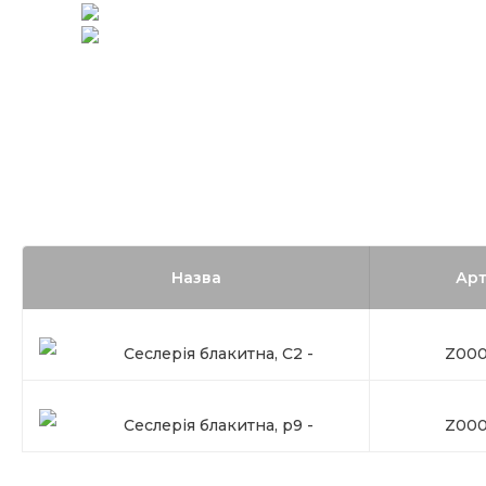
Назва
Арт
Сеслерія блакитна, C2 -
Z000
Сеслерія блакитна, p9 -
Z000