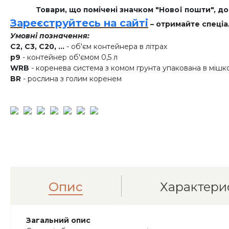
Товари, що помічені значком "Нової пошти", д
Зареєструйтесь на сайті
– отримайте спеціа
Умовні позначення:
C2, C3, C20, ...
- об'єм контейнера в літрах
p9
- контейнер об'ємом 0,5 л
WRB
- коренева система з комом грунта упакована в мішк
BR
- рослина з голим коренем
Опис
Характери
Загальний опис