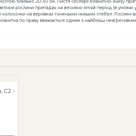
висотою близько 20-30 см. Листя сеслерії блакитної знизу пр
ітіння рослини припадає на весняно-літній період (в умовах 
каті колосочки на верхівках тоненьких низьких стебел. Рослин
ія блакитна по праву вважається одним з найбільш неагресивни
Сеслерія блакитна, C2 -