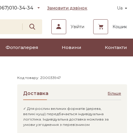
067)
010-34-34
Замовити дзвінок
Ua
Увійти
Кошик
Фотогалерея
Новини
Контакти
Код товару: Z00033947
Доставка
Більше
✓ Для рослин великих форматів (дерева,
великі кущі) передбачається індивідуальна
логістика. Індивідуальна доставка можлива за
умови узгодження з перевізником