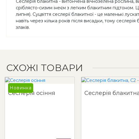
Сеслерія блакитна - витончена вічнозелена рослина, 
сріблясто-сизим інеєм з легким блакитним підтоном. Цв
липня). Суцвіття сеслерії блакитної - це маленькі лус
навіть через кілька років після висадки, тому сеслер
злаків.
СХОЖІ ТОВАРИ
Новинка
Сеслерія осіння