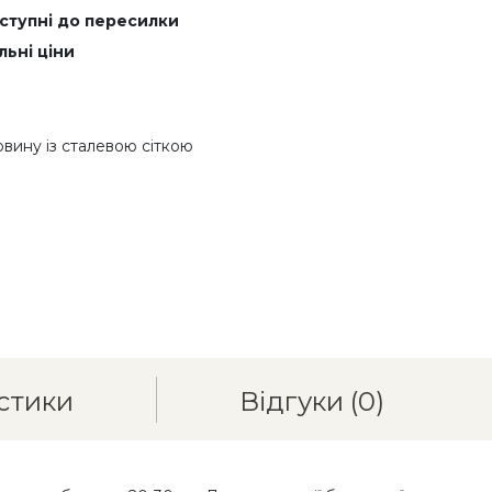
оступні до пересилки
льні ціни
овину із сталевою сіткою
стики
Відгуки
(0)