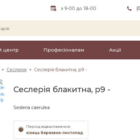
(
з 9-00 до 18-00
й центр
Професіоналам
Акції
Сеслерія
Сеслерія блакитна, p9 -
Сеслерія блакитна, p9 -
Sesleria caerulea
Період відвантаження:
кінець березеня-листопад