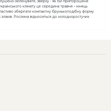
иглушено-зеленувате, зверху - як би припорошене
українського клімату це середина травня – кінець
і властиво зберігати компактну брунькоподібну форму
х злаків. Рослина відноситься до холодноростучих