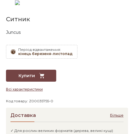
Ситник
Juncus
Період відвантаження:
кінець березеня-листопад
Купити
Всі характеристики
Код товару: Z00035755-0
Доставка
Більше
✓ Для рослин великих форматів (дерева, великі кущі)