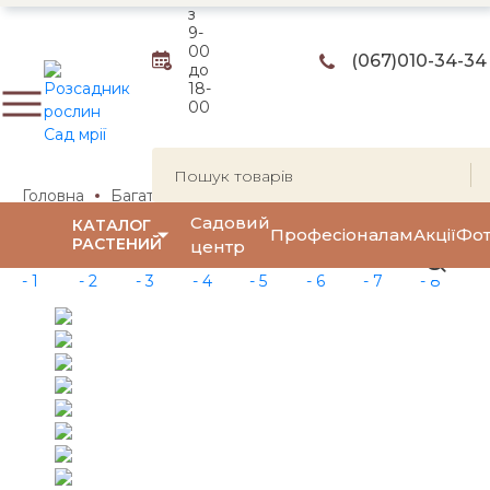
з
9-
00
(067)
010-34-34
до
18-
00
Головна
Багаторічні квіти та трави
Декоративні трави
Садовий
КАТАЛОГ
Професіоналам
Акції
Фот
РАСТЕНИЙ
центр