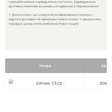
передбачається індивідуальна логістика. Індивідуальна
доставка можлива за умови узгодження з перевізником
✓ Для рослин, що можуть бути відправлені поштою –
вартість доставки за тарифами Нової пошти. У цих рослин
поряд із ціною стоїть емблема Нової пошти:
Назва
Арти
Ситник, C3,C2 -
Z0001