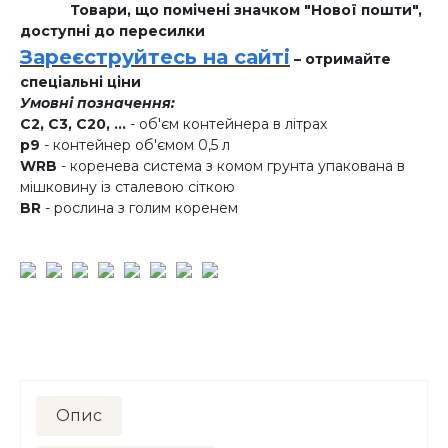
Товари, що помічені значком "Нової пошти",
доступні до пересилки
Зареєструйтесь на сайті
– отримайте
спеціальні ціни
Умовні позначення:
C2, C3, C20, ...
- об'єм контейнера в літрах
p9
- контейнер об'ємом 0,5 л
WRB
- коренева система з комом грунта упакована в
мішковину із сталевою сіткою
BR
- рослина з голим коренем
Опис