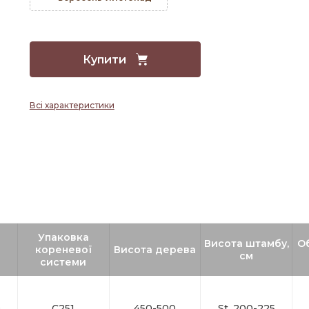
Купити
Всі характеристики
Упаковка
Висота штамбу,
О
кореневої
Висота дерева
см
системи
9
С251
450-500
St. 200-225