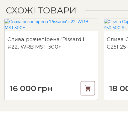
СХОЖІ ТОВАРИ
Слива розчепірена 'Pissardii'
Слива С
#22, WRB MST 300+ -
С251 25
16 000
грн
18 0