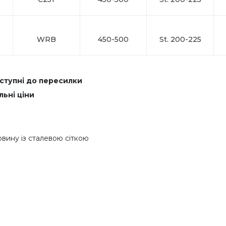
WRB
450-500
St. 200-225
оступні до пересилки
льні ціни
овину із сталевою сіткою