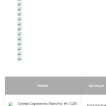
Назва
Артикул
Слива Саржента 'Rancho' #1, С251
Z0003674