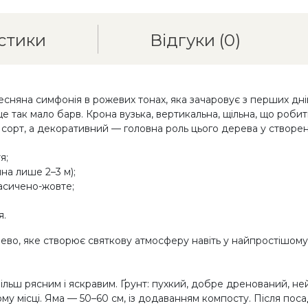
стики
Відгуки
(0)
сняна симфонія в рожевих тонах, яка зачаровує з перших днів
 так мало барв. Крона вузька, вертикальна, щільна, що робит
 сорт, а декоративний — головна роль цього дерева у створен
я;
на лише 2–3 м);
насичено-жовте;
я.
рево, яке створює святкову атмосферу навіть у найпростішому
більш рясним і яскравим. Ґрунт: пухкий, добре дренований, 
у місці. Яма — 50–60 см, із додаванням компосту. Після поса