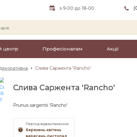
(
з 9-00 до 18-00
й центр
Професіоналам
Акції
декоративна
Слива Саржента 'Rancho'
Слива Саржента 'Rancho'
Prunus sargentii 'Rancho'
Період відвантаження:
березень-квітень
вересень-листопад