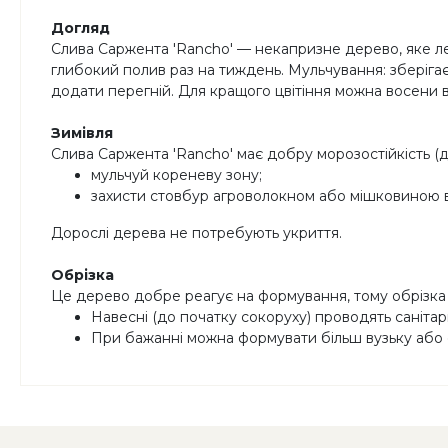
Догляд
Слива Саржента 'Rancho' — некапризне дерево, яке лег
глибокий полив раз на тиждень. Мульчування: зберіга
додати перегній. Для кращого цвітіння можна восени
Зимівля
Слива Саржента 'Rancho' має добру морозостійкість (до
мульчуй кореневу зону;
захисти стовбур агроволокном або мішковиною ві
Дорослі дерева не потребують укриття.
Обрізка
Це дерево добре реагує на формування, тому обрізка
Навесні (до початку сокоруху) проводять санітарн
При бажанні можна формувати більш вузьку або о