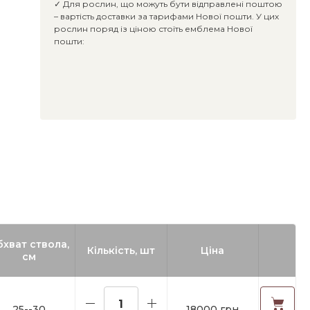
✓ Для рослин, що можуть бути відправлені поштою
– вартість доставки за тарифами Нової пошти. У цих
рослин поряд із ціною стоїть емблема Нової
пошти:
бхват ствола,
Кількість, шт
Ціна
см
25--30
18000 грн