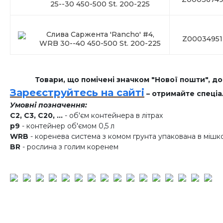
25--30 450-500 St. 200-225
Слива Саржента 'Rancho' #4,
Z00034951
WRB 30--40 450-500 St. 200-225
Товари, що помічені значком "Нової пошти", д
Зареєструйтесь на сайті
– отримайте спеціа
Умовні позначення:
C2, C3, C20, ...
- об'єм контейнера в літрах
p9
- контейнер об'ємом 0,5 л
WRB
- коренева система з комом грунта упакована в мішк
BR
- рослина з голим коренем