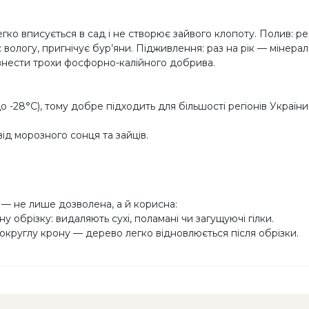
ко вписується в сад і не створює зайвого клопоту. Полив: ре
є вологу, пригнічує бур’яни. Підживлення: раз на рік — мін
 внести трохи фосфорно-калійного добрива.
 -28°C), тому добре підходить для більшості регіонів України.
д морозного сонця та зайців.
 — не лише дозволена, а й корисна:
у обрізку: видаляють сухі, поламані чи загущуючі гілки.
круглу крону — дерево легко відновлюється після обрізки.