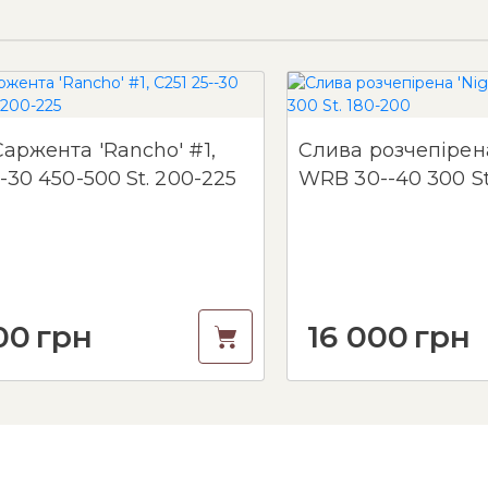
аржента 'Rancho' #1,
Слива розчепірена 
--30 450-500 St. 200-225
WRB 30--40 300 St
00
грн
16 000
грн