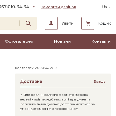
067)
010-34-34
Замовити дзвінок
Ua
Увійти
Кошик
Фотогалерея
Новини
Контакти
Код товару: Z00036749-0
Доставка
Більше
✓ Для рослин великих форматів (дерева,
великі кущі) передбачається індивідуальна
логістика. Індивідуальна доставка можлива за
умови узгодження з перевізником