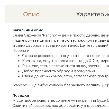
Опис
Характери
Загальний опис
Слива Саржента 'Rancho' — це не просто дерево, це ве
пишне рожеве цвітіння ранньою весною, коли в саду ще
міських двориків, парадних зон і алей. Це не плодовий
Переваги:
Яскраве рожеве цвітіння у квітні — до появи лист
Компактна, струнка крона (висота до 6–7 м, шири
Глянцеве, темно-зелене листя влітку, восени — 
Добре переносить обрізку й формування;
Стійка до міських умов, вітру, загазованого повітр
'Rancho' — це вибух кольору без зайвого догляду. Де
Посадка
Місце: добре освітлене, сонячне — так цвітіння буде 
Садити найкраще весною або восени, у вітрозахищеном