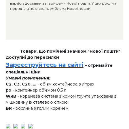
вартість доставки за тарифами Нової пошти. У цих рослин
поряд із ціною стоїть емблема Нової пошти:
Товари, що помічені значком "Нової пошти",
доступні до пересилки
Зареєструйтесь на сайті
– отримайте
спеціальні ціни
Умовні позначення:
C2, C3, C20, ...
- об'єм контейнера в літрах
p9
- контейнер об'ємом 0,5 л
WRB
- коренева система з комом грунта упакована в
мішковину із сталевою сіткою
BR
- рослина з голим коренем