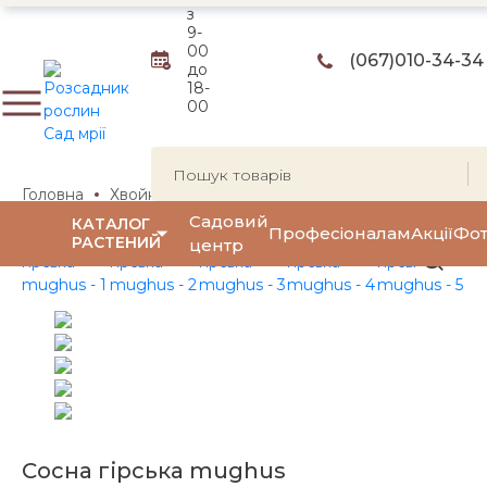
з
9-
00
(067)
010-34-34
до
18-
00
Головна
Хвойні рослини
Сосни
Сосна гірська
Со
Садовий
КАТАЛОГ
Професіоналам
Акції
Фот
РАСТЕНИЙ
центр
Сосна гірська mughus