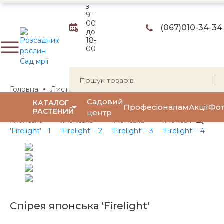
з
9-
00
(067)
010-34-34
до
18-
00
Головна
Листяні чагарники
Квітучі чагарники
Спіре
Садовий
КАТАЛОГ
Професіоналам
Акції
Фот
РАСТЕНИЙ
центр
Спірея японська 'Firelight'