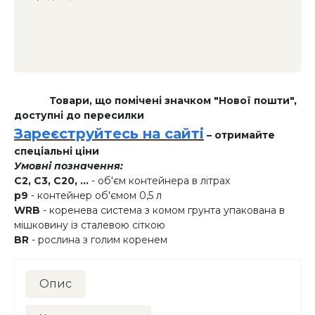
Товари, що помічені значком "Нової пошти",
доступні до пересилки
Зареєструйтесь на сайті
– отримайте
спеціальні ціни
Умовні позначення:
C2, C3, C20, ...
- об'єм контейнера в літрах
p9
- контейнер об'ємом 0,5 л
WRB
- коренева система з комом грунта упакована в
мішковину із сталевою сіткою
BR
- рослина з голим коренем
Опис