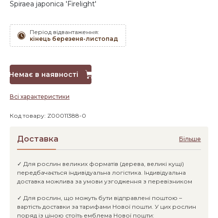
Spiraea japonica 'Firelight'
Період відвантаження:
кінець березеня-листопад
Немає в наявності
Всі характеристики
Код товару: Z00011388-0
Доставка
Більше
✓ Для рослин великих форматів (дерева, великі кущі)
передбачається індивідуальна логістика. Індивідуальна
доставка можлива за умови узгодження з перевізником
✓ Для рослин, що можуть бути відправлені поштою –
вартість доставки за тарифами Нової пошти. У цих рослин
поряд із ціною стоїть емблема Нової пошти: