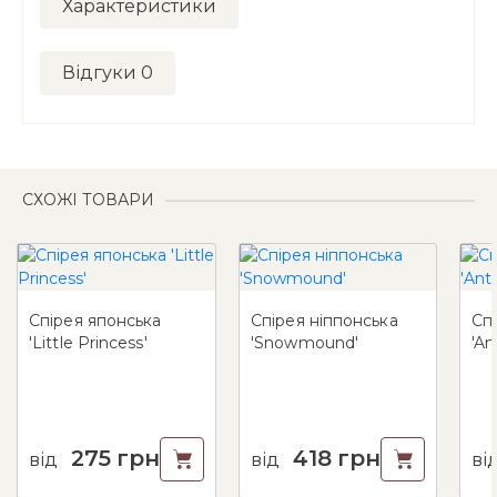
Характеристики
Відгуки
0
СХОЖІ ТОВАРИ
Спірея японська
Спірея ніппонська
Сп
'Little Princess'
'Snowmound'
'An
275
грн
418
грн
від
від
ві