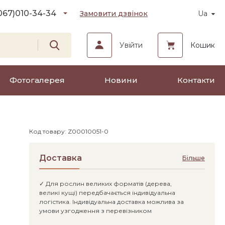
067)
010-34-34
Замовити дзвінок
Ua
Увійти
Кошик
Фотогалерея
Новини
Контакти
Код товару: Z00010051-0
Доставка
Більше
✓ Для рослин великих форматів (дерева,
великі кущі) передбачається індивідуальна
логістика. Індивідуальна доставка можлива за
умови узгодження з перевізником