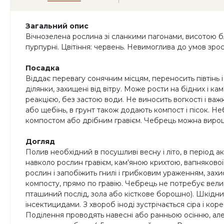
Загальний опис
Вічнозелена рослина зі сланкими пагонами, висотою близ
пурпурні. Цвітіння: червень. Невимоглива до умов зро
Посадка
Віддає перевагу сонячним місцям, переносить півтінь і
ділянки, захищені від вітру. Може рости на бідних і к
реакцією, без застою води. Не виносить вогкості і ва
або щебінь, в грунт також додають компост і пісок. Н
компостом або дрібним гравієм. Чебрець можна вирощ
Догляд
Полив необхідний в посушливі весну і літо, в період 
навколо рослин гравієм, кам'яною крихтою, вапняково
рослин і запобіжить гнилі і грибковим ураженням, захис
компосту, прямо по гравію. Чебрець не потребує вели
пташиний послід, зола або кісткове борошно). Шкідни
інсектицидами. З хвороб іноді зустрічається сіра і к
Поділення проводять навесні або ранньою осінню, але 