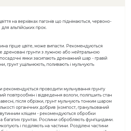
віття на верхівках пагонів що піднімаються, червоно-
для альпійських гірок.
ослина гірше цвіте, може випасти. Рекомендуються
добре дреновані грунти з лужною або нейтральною
в посадочні ямки засипають дренажний шар - гравій
ни, грунт ущільнюють, поливають і мульчують
сени рекомендується проводити мульчування грунту
й повітрообмін і відведення вологи, поліпшить стан
навесні, після обрізки, грунт мульчують тонким шаром
лькості органічних добрив (компост, гранульований
 павутинним кліщем - рекомендуються обробки
 на багатих грунтах. Рослини обробляють фунгіцидами.
копують і поділяють на частини. Розділені частини