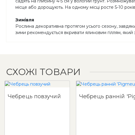
садять на глибину 4-5 см у вологий грунт. Розмножуват
місце або дорощують. На одному місці росте 5-10 років
Зимівля
Рослина декоративна протягом усього сезону, завдяки
зими рекомендується вкривати ялиновим гіллям, який за
СХОЖІ ТОВАРИ
Чебрець повзучий