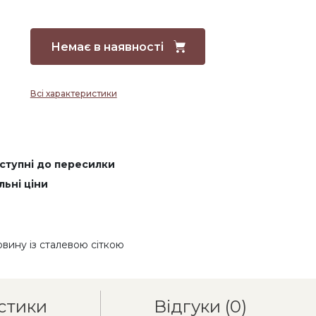
Немає в наявності
Всі характеристики
оступні до пересилки
льні ціни
овину із сталевою сіткою
стики
Відгуки
(0)