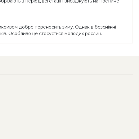
брізають в період вегетації і висаджують на постійне
покривом добре переносить зиму. Однак в безсніжні
піків. Особливо це стосується молодих рослин.