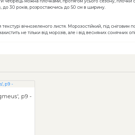
и чебрець можна гілочками, протягом усього сезону, гілочки о
, до 30 років, розростаючись до 50 см в ширину.
 текстурі вічнозеленого листя. Морозостійкий, під сніговим 
хистить не тільки від морозів, але і від весняних сонячних о
Чебрець ранній 'Pigmeus', p9 -