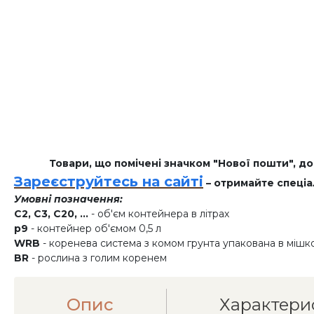
Товари, що помічені значком "Нової пошти", д
Зареєструйтесь на сайті
– отримайте спеціа
Умовні позначення:
C2, C3, C20, ...
- об'єм контейнера в літрах
p9
- контейнер об'ємом 0,5 л
WRB
- коренева система з комом грунта упакована в мішк
BR
- рослина з голим коренем
Опис
Характери