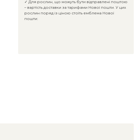
✓ Для рослин, що можуть бути відправлені поштою
– вартість доставки за тарифами Нової пошти. У цих
рослин поряд із ціною стоїть емблема Нової
пошти: