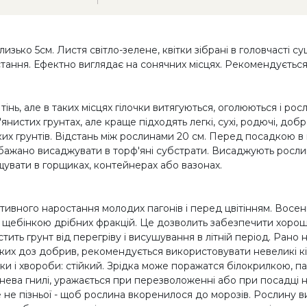
ько 5см. Листя світло-зелене, квітки зібрані в головчасті суц
стання. Ефектно виглядає на сонячних місцях. Рекомендується 
 тінь, але в таких місцях гілочки витягуються, оголюються і р
ам'янистих грунтах, але краще підходять легкі, сухі, родючі, 
жких грунтів. Відстань між рослинами 20 см. Перед посадкою 
ебажано висаджувати в торф'яні субстрати. Висаджують росли
увати в горщиках, контейнерах або вазонах.
активного наростання молодих пагонів і перед цвітінням. Во
ї щебінкою дрібних фракцій. Це дозволить забезпечити хороши
тить грунт від перегріву і висушування в літній період. Рано 
ких доз добрив, рекомендується використовувати невеликі кі
ки і хвороби: стійкий. Зрідка може поражатся білокрилкою,
оренева гнилі, уражається при перезволоженні або при посадці
не пізньої - щоб рослина вкоренилося до морозів. Рослину ви