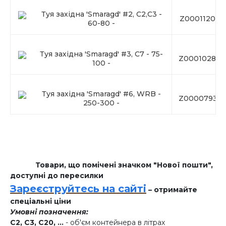
Туя західна 'Smaragd' #2, С2,C3 -
Z00011206
60-80 -
Туя західна 'Smaragd' #3, C7 - 75-
Z00010284
100 -
Туя західна 'Smaragd' #6, WRB -
Z00007931
250-300 -
Товари, що помічені значком "Нової пошти",
доступні до пересилки
Зареєструйтесь на сайті
– отримайте
спеціальні ціни
Умовні позначення:
C2, C3, C20, ...
- об'єм контейнера в літрах