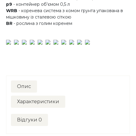
p9
- контейнер об'ємом 0,5 л
WRB
- коренева система з комом грунта упакована в
мішковину із сталевою сіткою
BR
- рослина з голим коренем
Опис
Характеристики
Відгуки
0