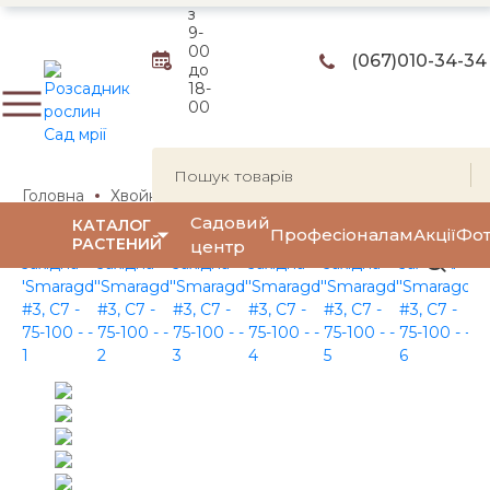
з
9-
00
(067)
010-34-34
до
18-
00
Головна
Хвойні рослини
Туї
Туя західна
Туя захі
Садовий
КАТАЛОГ
Професіоналам
Акції
Фот
РАСТЕНИЙ
центр