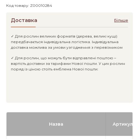
Код товару: Z00010284
Доставка
Більше
✓ Для рослин великих форматів (дерева, великі кущі)
передбачається індивідуальна логістика. Індивідуальна
доставка можлива за умови узгодження з перевізником
✓ Для рослин, що можуть бути відправлені поштою –
вартість доставки за тарифами Нової пошти. У цих рослин
поряд із ціною стоїть емблема Нової пошти:
Назва
Артикул