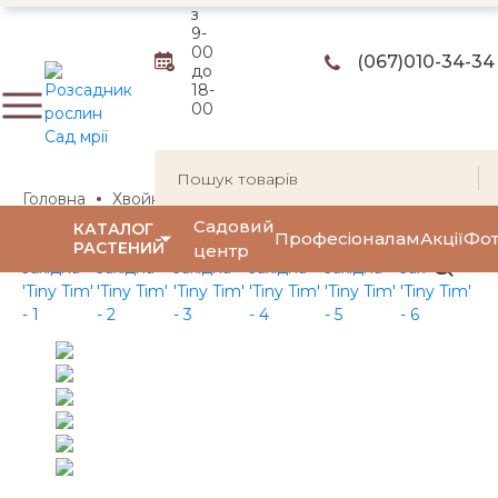
з
9-
00
(067)
010-34-34
до
18-
00
Головна
Хвойні рослини
Туї
Туя західна
Туя захід
Садовий
КАТАЛОГ
Професіоналам
Акції
Фот
РАСТЕНИЙ
центр