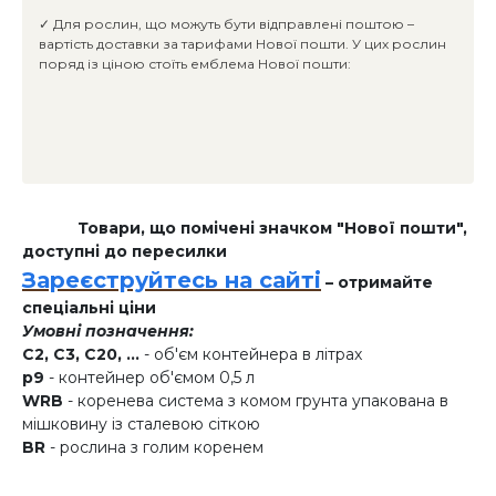
✓ Для рослин, що можуть бути відправлені поштою –
вартість доставки за тарифами Нової пошти. У цих рослин
поряд із ціною стоїть емблема Нової пошти:
Товари, що помічені значком "Нової пошти",
доступні до пересилки
Зареєструйтесь на сайті
– отримайте
спеціальні ціни
Умовні позначення:
C2, C3, C20, ...
- об'єм контейнера в літрах
p9
- контейнер об'ємом 0,5 л
WRB
- коренева система з комом грунта упакована в
мішковину із сталевою сіткою
BR
- рослина з голим коренем