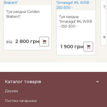
Ту
Туя західна 'Golden
Brabant'
Туя західна
'Smaragd' #6, WRB
- 250-300 -
в
2 800
грн
від
1 900
грн
Каталог товарів
Дерева
Листяні чагарники