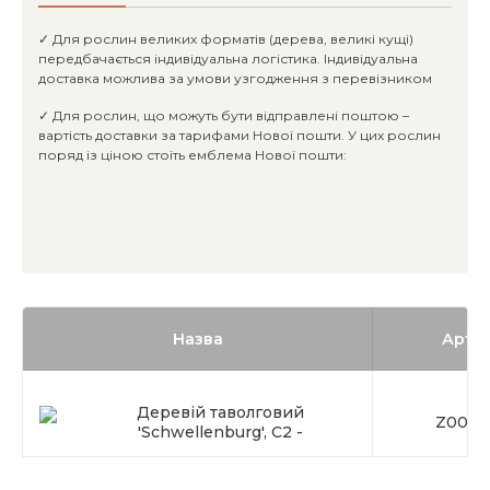
✓ Для рослин великих форматів (дерева, великі кущі)
передбачається індивідуальна логістика. Індивідуальна
доставка можлива за умови узгодження з перевізником
✓ Для рослин, що можуть бути відправлені поштою –
вартість доставки за тарифами Нової пошти. У цих рослин
поряд із ціною стоїть емблема Нової пошти:
Назва
Арти
Деревій таволговий
Z0003
'Schwellenburg', C2 -