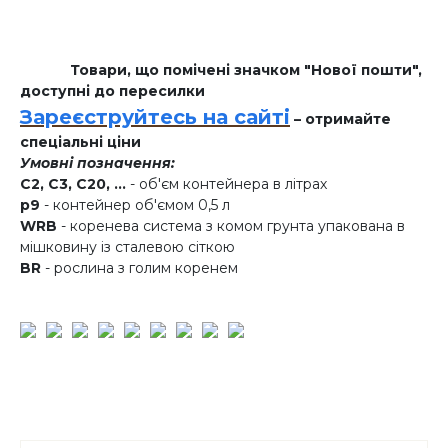
Товари, що помічені значком "Нової пошти",
доступні до пересилки
Зареєструйтесь на сайті
– отримайте
спеціальні ціни
Умовні позначення:
C2, C3, C20, ...
- об'єм контейнера в літрах
p9
- контейнер об'ємом 0,5 л
WRB
- коренева система з комом грунта упакована в
мішковину із сталевою сіткою
BR
- рослина з голим коренем