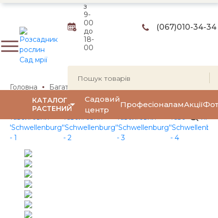
з
9-
00
(067)
010-34-34
до
18-
00
Головна
Багаторічні квіти та трави
Багаторічні квіти
Садовий
КАТАЛОГ
Професіоналам
Акції
Фот
РАСТЕНИЙ
центр