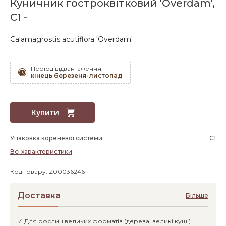
Куничник гостроквітковий 'Overdam',
C1 -
Calamagrostis acutiflora 'Overdam'
Період відвантаження:
кінець березеня-листопад
Купити
Упаковка кореневої системи
C1
Всі характеристики
Код товару: Z00036246
Доставка
Більше
✓ Для рослин великих форматів (дерева, великі кущі)