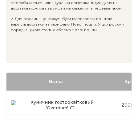
передбачається індивідуальна логістика. Індивідуальна
доставка можлива за умови узгодження з перевізником
✓ Для рослин, що можуть бути відправлені поштою –
вартість доставки за тарифами Нової пошти. У цих рослин
поряд із ціною стоїть емблема Нової пошти:
Назва
Арти
Куничник гостроквітковий
Z0003
'Overdam', C1 -