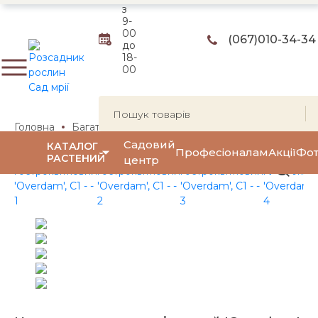
з
9-
00
(067)
010-34-34
до
18-
00
Головна
Багаторічні квіти та трави
Декоративні трави
Садовий
КАТАЛОГ
Професіоналам
Акції
Фот
РАСТЕНИЙ
центр