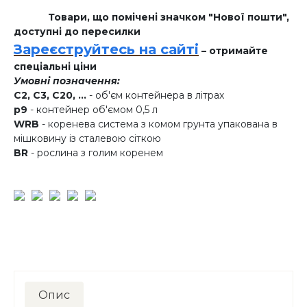
Товари, що помічені значком "Нової пошти",
доступні до пересилки
Зареєструйтесь на сайті
– отримайте
спеціальні ціни
Умовні позначення:
C2, C3, C20, ...
- об'єм контейнера в літрах
p9
- контейнер об'ємом 0,5 л
WRB
- коренева система з комом грунта упакована в
мішковину із сталевою сіткою
BR
- рослина з голим коренем
Опис