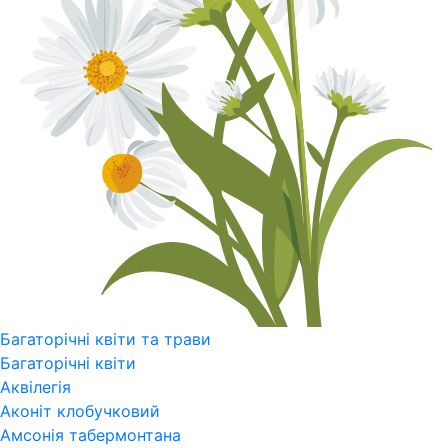
Багаторічні квіти та трави
Багаторічні квіти
Аквілегія
Аконіт клобучковий
Амсонія табермонтана