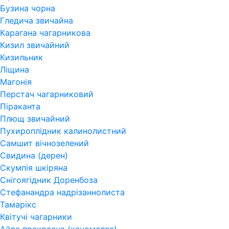
Бузина чорна
Гледича звичайна
Карагана чагарникова
Кизил звичайний
Кизильник
Ліщина
Магонія
Перстач чагарниковий
Піраканта
Плющ звичайний
Пухироплідник калинолистний
Самшит вічнозелений
Свидина (дерен)
Скумпія шкіряна
Снігоягідник Доренбоза
Стефанандра надрізаннолиста
Тамарікс
Квітучі чагарники