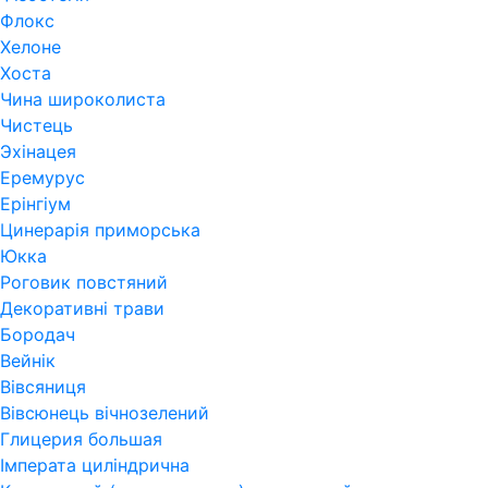
Флокс
Хелоне
Хоста
Чина широколиста
Чистець
Эхінацея
Еремурус
Ерінгіум
Цинерарія приморська
Юкка
Роговик повстяний
Декоративні трави
Бородач
Вейнік
Вівсяниця
Вівсюнець вічнозелений
Глицерия большая
Імперата циліндрична