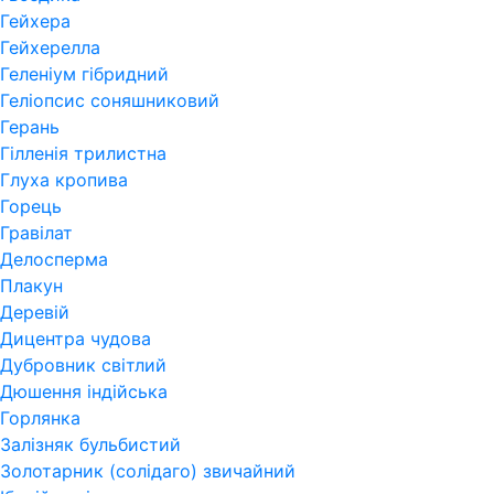
Гейхера
Гейхерелла
Геленіум гібридний
Геліопсис соняшниковий
Герань
Гiлленiя трилистна
Глуха кропива
Горець
Гравілат
Делосперма
Плакун
Деревій
Дицентра чудова
Дубровник світлий
Дюшення індійська
Горлянка
Залізняк бульбистий
Золотарник (солідаго) звичайний