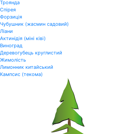
Троянда
Спірея
Форзиція
Чубушник (жасмин садовий)
Ліани
Актинідія (міні ківі)
Виноград
Деревогубець круглистий
Жимолість
Лимонник китайський
Кампсис (текома)