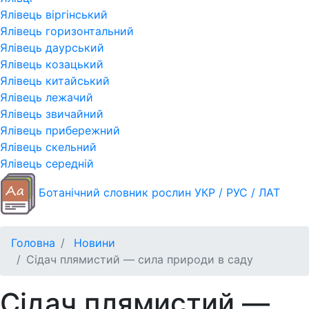
Ялівець віргінський
Ялівець горизонтальний
Ялівець даурський
Ялівець козацький
Ялівець китайський
Ялівець лежачий
Ялівець звичайний
Ялівець прибережний
Ялівець скельний
Ялівець середній
Ботанічний словник рослин УКР / РУС / ЛАТ
Головна
Новини
Сідач плямистий — сила природи в саду
Сідач плямистий —