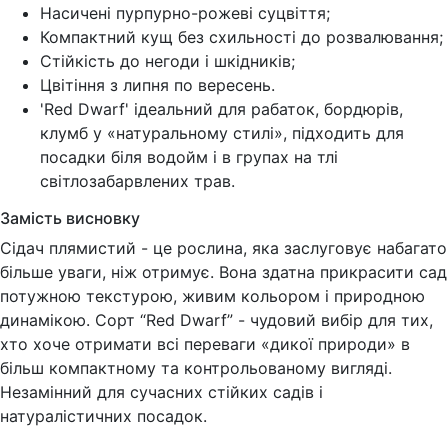
Насичені пурпурно-рожеві суцвіття;
Компактний кущ без схильності до розвалювання;
Стійкість до негоди і шкідників;
Цвітіння з липня по вересень.
'Red Dwarf' ідеальний для рабаток, бордюрів,
клумб у «натуральному стилі», підходить для
посадки біля водойм і в групах на тлі
світлозабарвлених трав.
Замість висновку
Сідач плямистий - це рослина, яка заслуговує набагато
більше уваги, ніж отримує. Вона здатна прикрасити сад
потужною текстурою, живим кольором і природною
динамікою. Сорт “Red Dwarf” - чудовий вибір для тих,
хто хоче отримати всі переваги «дикої природи» в
більш компактному та контрольованому вигляді.
Незамінний для сучасних стійких садів і
натуралістичних посадок.