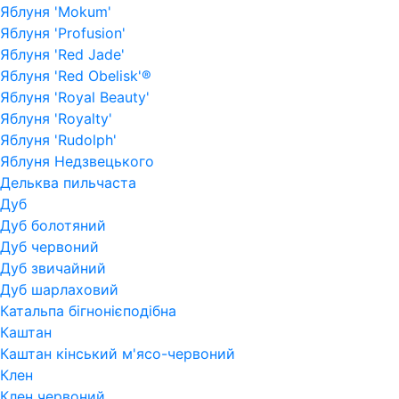
Яблуня 'Mokum'
Яблуня 'Profusion'
Яблуня 'Red Jade'
Яблуня 'Red Obelisk'®
Яблуня 'Royal Beauty'
Яблуня 'Royalty'
Яблуня 'Rudolph'
Яблуня Недзвецького
Дельква пильчаста
Дуб
Дуб болотяний
Дуб червоний
Дуб звичайний
Дуб шарлаховий
Катальпа бігнонієподібна
Каштан
Каштан кінський м'ясо-червоний
Клен
Клен червоний