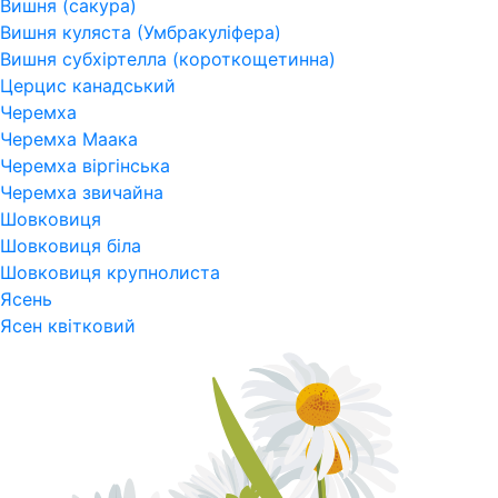
Вишня (сакура)
Вишня куляста (Умбракуліфера)
Вишня субхіртелла (короткощетинна)
Церцис канадський
Черемха
Черемха Маака
Черемха віргінська
Черемха звичайна
Шовковиця
Шовковиця біла
Шовковиця крупнолиста
Ясень
Ясен квітковий