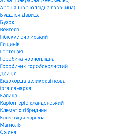
Айва прекрасна (хеномелес)
Аронія (чорноплідна горобина)
Буддлея Давида
Бузок
Вейгела
Гібіскус сирійський
Гліцинія
Гортензія
Горобина чорноплідна
Горобиник горобинолистий
Дейція
Екзохорда великоквіткова
Ірга ламарка
Калина
Каріоптеріс кландонський
Клематіс гібридний
Кольквіція чарівна
Магнолія
Ожина