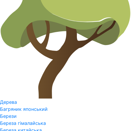
Дерева
Багряник японський
Берези
Береза гімалайська
Береза китайська