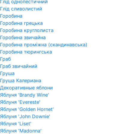
Глід однопестичний
Глід сливолистий
Горобина
Горобина грецька
Горобина круглолиста
Горобина звичайна
Горобина проміжна (скандинавська)
Горобина тюрингська
Граб
Граб звичайний
Груша
Груша Калериана
Декоративные яблони
Яблуня 'Brandy Wine'
Яблуня 'Evereste'
Яблуня 'Golden Hornet'
Яблуня 'John Downie'
Яблуня 'Liset'
Яблуня 'Madonna'