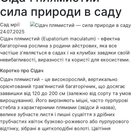
сила природи в саду
Сад мрії
24.07.2025
Сідач плямистий (Eupatorium maculatum) - ефектна
багаторічна рослина з родини айстрових, яка все
частіше з'являється в садах і на клумбах завдяки своїй
невибагливості, виразності та користі для екосистеми.
Коротко про Сідач
Сідач плямистий - це високорослий, вертикально
орієнтований трав'янистий багаторічник, що досягає
заввишки від 120 до 200 см (залежно від сорту та умов
вирощування). Його вирізняють міцні, часто пурпурові
стебла з характерними плямами (звідси й назва),
велике зубчасте листя і пишні суцвіття з дрібних
трубчастих квіток бузково-рожевого або пурпурового
відтінку, зібрані в щиткоподібні волоті. Цвітіння