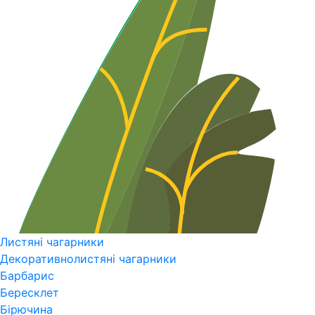
Листяні чагарники
Декоративнолистяні чагарники
Барбарис
Бересклет
Бірючина