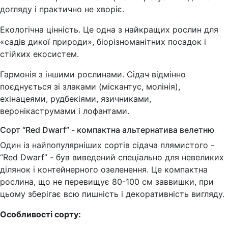
догляду і практично не хворіє.
Екологічна цінність. Це одна з найкращих рослин для
«садів дикої природи», біорізноманітних посадок і
стійких екосистем.
Гармонія з іншими рослинами. Сідач відмінно
поєднується зі злаками (міскантус, молінія),
ехінацеями, рудбекіями, язичниками,
веронікаструмами і лофантами.
Сорт “Red Dwarf” - компактна альтернатива велетню
Один із найпопулярніших сортів сідача плямистого -
“Red Dwarf” - був виведений спеціально для невеликих
ділянок і контейнерного озеленення. Це компактна
рослина, що не перевищує 80-100 см заввишки, при
цьому зберігає всю пишність і декоративність вигляду.
Особливості сорту: