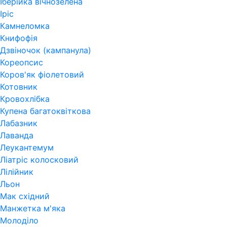
Іберійка вічнозелена
Іріс
Камнеломка
Книфофія
Дзвіночок (кампанула)
Кореопсис
Коров'як фіолетовий
Котовник
Кровохлібка
Купена багатоквіткова
Лабазник
Лаванда
Леукантемум
Ліатріс колосковий
Лілійник
Льон
Мак східний
Манжетка м'яка
Молоділо