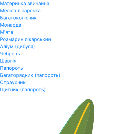
Материнка звичайна
Меліса лікарська
Багатоколісник
Монарда
М'ята
Розмарин лікарський
Аліум (цибуля)
Чебрець
Шавлія
Папороть
Багаторядник (папороть)
Страусник
Щитник (папороть)