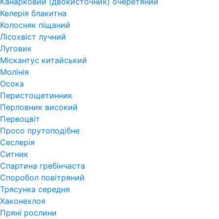
Канарковий (двокисточник) очеретяний
Келерія блакитна
Колосняк піщаний
Лісохвіст лучний
Луговик
Міскантус китайський
Молінія
Осока
Перистощетинник
Перловник високий
Первоцвіт
Просо прутоподібне
Сеслерія
Ситник
Спартина гребінчаста
Споробол повітряний
Трясунка середня
Хаконехлоя
Пряні рослини