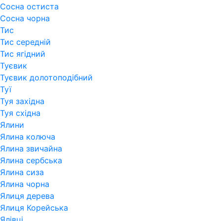
Сосна остиста
Сосна чорна
Тис
Тис середній
Тис ягідний
Туєвик
Туєвик долотоподібний
Туї
Туя західна
Туя східна
Ялини
Ялина колюча
Ялина звичайна
Ялина сербська
Ялина сиза
Ялина чорна
Ялиця дерева
Ялиця Корейська
Ялівці