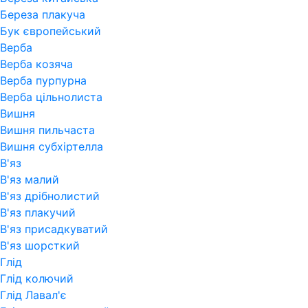
Береза плакуча
Бук європейський
Верба
Верба козяча
Верба пурпурна
Верба цільнолиста
Вишня
Вишня пильчаста
Вишня субхіртелла
В'яз
В'яз малий
В'яз дрібнолистий
В'яз плакучий
В'яз присадкуватий
В'яз шорсткий
Глід
Глід колючий
Глід Лавал'є