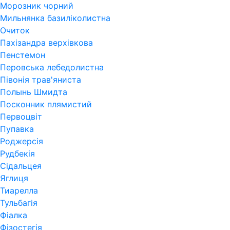
Морозник чорний
Мильнянка базиліколистна
Очиток
Пахізандра верхівкова
Пенстемон
Перовська лебедолистна
Півонія трав'яниста
Полынь Шмидта
Посконник плямистий
Первоцвіт
Пупавка
Роджерсія
Рудбекія
Сідальцея
Яглиця
Тиарелла
Тульбагія
Фіалка
Фізостегія