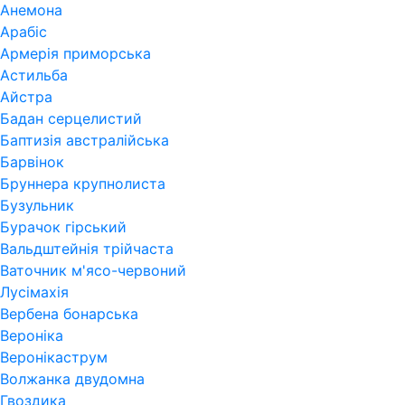
Анемона
Арабіс
Армерія приморська
Астильба
Айстра
Бадан серцелистий
Баптизія австралійська
Барвінок
Бруннера крупнолиста
Бузульник
Бурачок гірський
Вальдштейнія трійчаста
Ваточник м'ясо-червоний
Лусімахія
Вербена бонарська
Вероніка
Веронікаструм
Волжанка двудомна
Гвоздика