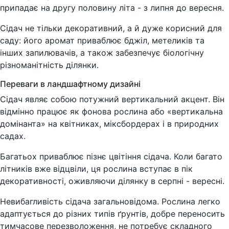
припадає на другу половину літа - з липня до вересня.
Сідач не тільки декоративний, а й дуже корисний для
саду: його аромат приваблює бджіл, метеликів та
інших запилювачів, а також забезпечує біологічну
різноманітність ділянки.
Переваги в ландшафтному дизайні
Сідач являє собою потужний вертикальний акцент. Він
відмінно працює як фонова рослина або «вертикальна
домінанта» на квітниках, міксбордерах і в природних
садах.
Багатьох приваблює пізнє цвітіння сідача. Коли багато
літників вже відцвіли, ця рослина вступає в пік
декоративності, оживляючи ділянку в серпні - вересні.
Невибагливість сідача загальновідома. Рослина легко
адаптується до різних типів ґрунтів, добре переносить
тимчасове перезволоження, не потребує складного