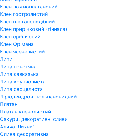
Клен ложноплатановий
Клен гостролистий
Клен платаноподібний
Клен прирічковий (гіннала)
Клен сріблястий
Клен Фрімана
Клен ясенелистий
Липи
Липа повстяна
Липа кавказька
Липа крупнолиста
Липа серцелиста
Ліріодендрон тюльпановидний
Платан
Платан кленолистий
Сакури, декоративні сливи
Алича 'Лихни'
Слива декоративна