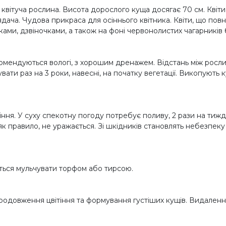
а квітуча рослина. Висота дорослого куща досягає 70 см. Кві
а. Чудова прикраса для осіннього квітника. Квіти, що повніс
ами, дзвіночками, а також на фоні червонолистих чагарників б
комендуються вологі, з хорошим дренажем. Відстань між росли
ати раз на 3 роки, навесні, на початку вегетації. Викопують 
тіння. У суху спекотну погоду потребує поливу, 2 рази на тижд
к правило, не уражається. Зі шкідників становлять небезпек
ться мульчувати торфом або тирсою.
одовження цвітіння та формування густіших кущів. Видалення в