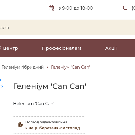
(
з 9-00 до 18-00
й центр
Професіоналам
Акції
Геленіум гібридний
Геленіум 'Can Can'
Геленіум 'Can Can'
Helenium 'Can Can'
Період відвантаження:
кінець березеня-листопад