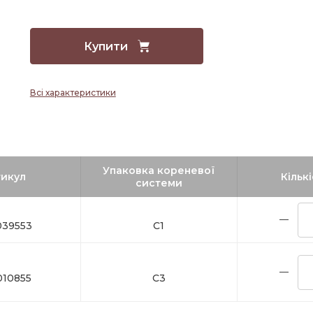
Купити
Всі характеристики
Упаковка кореневої
икул
Кількі
системи
39553
C1
10855
C3