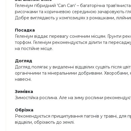
Геленіум гібридний 'Can Can' – багаторічна трав'янист
рисочками та коричневою серединою зачаровують глядач
Добре виглядають у композиціях з ромашками, лілійник
Посадка
Геленіум віддає перевагу сонячним місцям. Ґрунти ре
торфом. Геленіум рекомендується ділити та пересаджув
на постійне місце.
Догляд
Догляд полягає у видаленні відцвілих суцвіть після цві
органічними та мінеральними добривами. Хворобами, я
навесні.
Зимівка
Зимостійка рослина. Але на зиму рослини рекомендує
Обрізка
Рекомендується прищипування пагонів у травні, для пр
відцвіли, обрізають до землі.