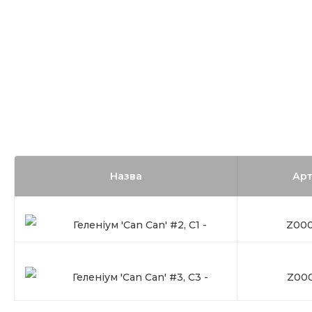
Назва
Арт
Геленіум 'Can Can' #2, C1 -
Z000
Геленіум 'Can Can' #3, C3 -
Z000