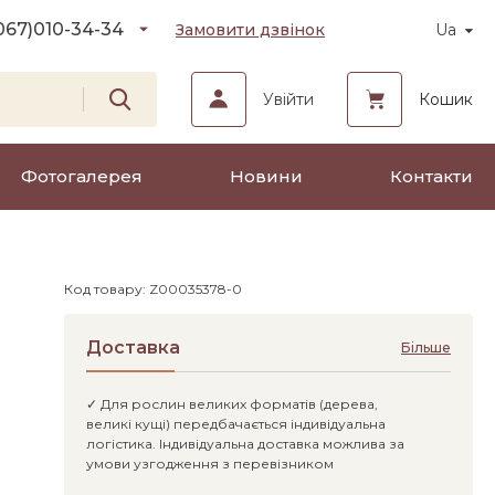
067)
010-34-34
Замовити дзвінок
Ua
Увійти
Кошик
Фотогалерея
Новини
Контакти
Код товару: Z00035378-0
Доставка
Більше
✓ Для рослин великих форматів (дерева,
великі кущі) передбачається індивідуальна
логістика. Індивідуальна доставка можлива за
умови узгодження з перевізником