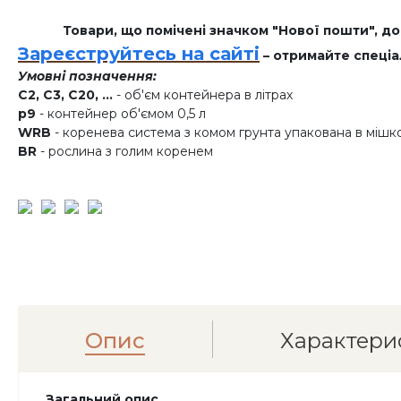
Товари, що помічені значком "Нової пошти", д
Зареєструйтесь на сайті
– отримайте спеціа
Умовні позначення:
C2, C3, C20, ...
- об'єм контейнера в літрах
p9
- контейнер об'ємом 0,5 л
WRB
- коренева система з комом грунта упакована в мішк
BR
- рослина з голим коренем
Опис
Характери
Загальний опис