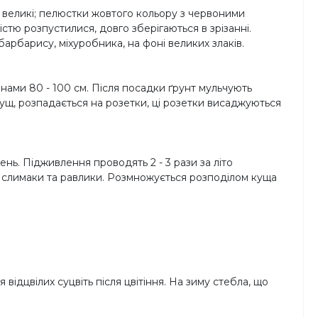
ти великі; пелюстки жовтого кольору з червоними
тю розпустилися, довго зберігаються в зрізанні.
арбарису, міхуробника, на фоні великих злаків.
нами 80 - 100 см. Після посадки ґрунт мульчують
кущ, розпадається на розетки, ці розетки висаджуються
ень. Підживлення проводять 2 - 3 рази за літо
у слимаки та равлики. Розмножується розподілом куща
ідцвілих суцвіть після цвітіння. На зиму стебла, що