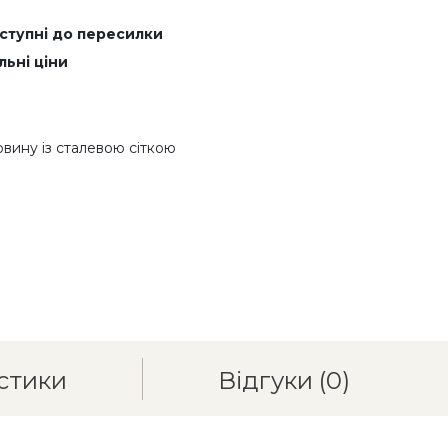
оступні до пересилки
льні ціни
овину із сталевою сіткою
стики
Відгуки
(0)