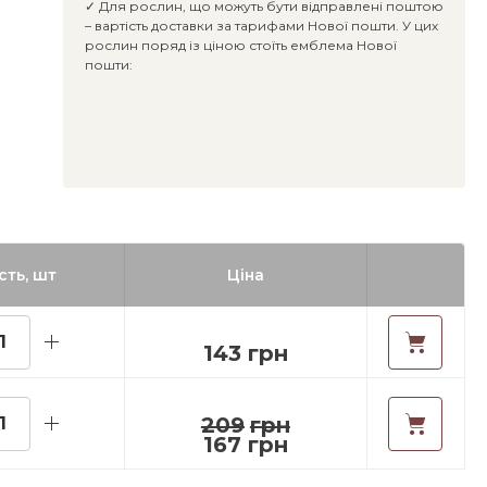
✓ Для рослин, що можуть бути відправлені поштою
– вартість доставки за тарифами Нової пошти. У цих
рослин поряд із ціною стоїть емблема Нової
пошти:
сть, шт
Ціна
143 грн
209
грн
167 грн