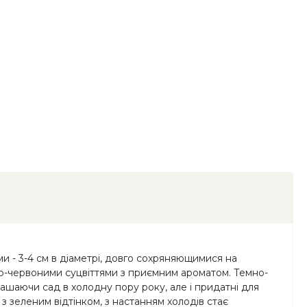
 - 3-4 см в діаметрі, довго сохряняющимися на
рно-червоними суцвіттями з приємним ароматом. Темно-
рашаючи сад в холодну пору року, але і придатні для
з зеленим відтінком, з настанням холодів стає