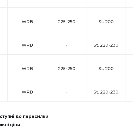
9
WRB
225-250
St. 200
3
WRB
-
St. 220-230
4
WRB
225-250
St. 200
4
WRB
-
St. 220-230
оступні до пересилки
льні ціни