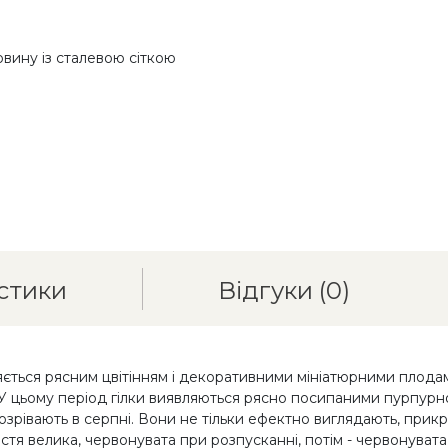
овину із сталевою сіткою
стики
Відгуки
(0)
ться рясним цвітінням і декоративними мініатюрними плодами
вні. У цьому період гілки виявляються рясно посипаними пурпу
озрівають в серпні. Вони не тільки ефектно виглядають, прик
стя велика, червонувата при розпусканні, потім - червонувата 