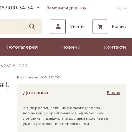
067)
010-34-34
Замовити дзвінок
Ua
Увійти
Кошик
Фотогалерея
Новини
Контакти
5-250 St. 200
Код товару: Z00035750
#1,
Доставка
Більше
✓ Для рослин великих форматів (дерева,
великі кущі) передбачається індивідуальна
логістика. Індивідуальна доставка можлива за
умови узгодження з перевізником