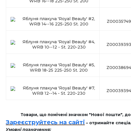
WRB 16--18 225-250 St. 200
Яблуня плакуча 'Royal Beauty' #2,
Z0003574
WRB 14--16 225-250 St. 200
Яблуня плакуча 'Royal Beauty' #4,
Z0003939
WRB 10--12 - St. 220-230
Яблуня плакуча 'Royal Beauty' #5,
Z0003869
WRB 18-25 225-250 St. 200
Яблуня плакуча 'Royal Beauty' #7,
Z0003939
WRB 12--14 - St. 220-230
Товари, що помічені значком "Нової пошти", д
Зареєструйтесь на сайті
– отримайте спеціа
Умовні позначення: