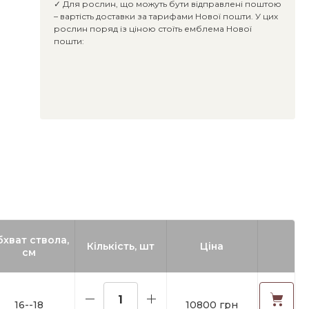
✓ Для рослин, що можуть бути відправлені поштою
– вартість доставки за тарифами Нової пошти. У цих
рослин поряд із ціною стоїть емблема Нової
пошти:
бхват ствола,
Кількість, шт
Ціна
см
16--18
10800 грн