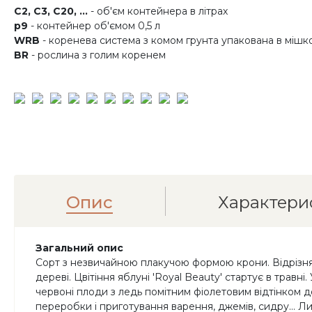
C2, C3, C20, ...
- об'єм контейнера в літрах
p9
- контейнер об'ємом 0,5 л
WRB
- коренева система з комом грунта упакована в мішк
BR
- рослина з голим коренем
Опис
Характери
Загальний опис
Сорт з незвичайною плакучою формою крони. Відрізняє
дереві. Цвітіння яблуні 'Royal Beauty' стартує в тра
червоні плоди з ледь помітним фіолетовим відтінком д
переробки і приготування варення, джемів, сидру... Ли