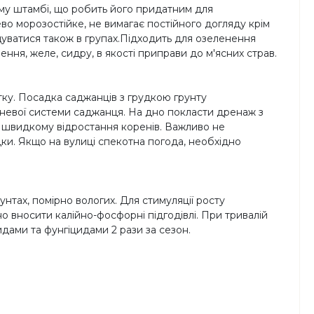
му штамбі, що робить його придатним для
ево морозостійке, не вимагає постійного догляду крім
щуватися також в групах.Підходить для озеленення
рення, желе, сидру, в якості приправи до м'ясних страв.
ітку. Посадка саджанців з грудкою грунту
еневої системи саджанця. На дно покласти дренаж з
ш швидкому відростання коренів. Важливо не
ки. Якщо на вулиці спекотна погода, необхідно
нтах, помірно вологих. Для стимуляції росту
о вносити калійно-фосфорні підгодівлі. При тривалій
дами та фунгіцидами 2 рази за сезон.