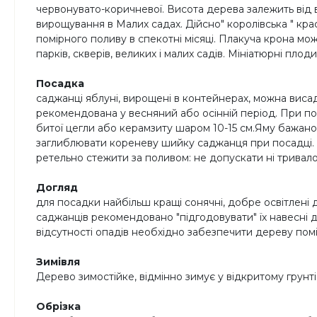
червонувато-коричневої. Висота дерева залежить від
вирощування в Малих садах. Дійсно" королівська " кра
помірного поливу в спекотні місяці. Плакуча крона м
парків, скверів, великих і малих садів. Мініатюрні пло
Посадка
саджанці яблуні, вирощені в контейнерах, можна висадж
рекомендована у весняний або осінній період. При по
битої цегли або керамзиту шаром 10-15 см.Яму бажан
заглиблювати кореневу шийку саджанця при посадці. Н
ретельно стежити за поливом: не допускати ні тривал
Догляд
для посадки найбільш кращі сонячні, добре освітлені 
саджанців рекомендовано "підгодовувати" їх навесні д
відсутності опадів необхідно забезпечити дереву пом
Зимівля
Дерево зимостійке, відмінно зимує у відкритому грунті 
Обрізка