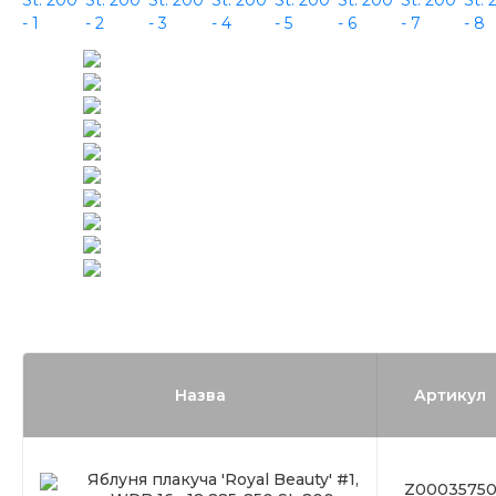
Назва
Артикул
Яблуня плакуча 'Royal Beauty' #1,
Z0003575