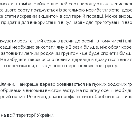
 висоти штамба. Найчастіше цей сорт вирощують на невисоко
са цього сорту поєднується із загальною невибагливістю: дер
оже стати яскравим акцентом в солітерній посадці. Може виро
ди придатні для використання в кулінарії - для приготування ва
увати весь теплий сезон з весни до осені - в тому числі і вл
садці необхідно викопати яму в 2 рази більше, ніж обсяг кор
о заповнити легким родючим грунтом - це буде сприяти біль
е забудьте також рясно полити деревце відразу після висад
ого пересихання, ні надмірного перезволоження грунту.
ділянки. Найкраще дерево розвивається на пухких родючих гру
обривами з високим вмістом азоту. На початку осені необхідн
ірний полив. Рекомендовані профілактичні обробки інсектици
на всій території України.