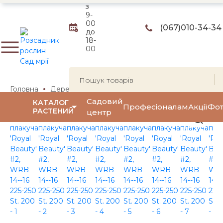
з
9-
00
(067)
010-34-34
до
18-
00
Головна
Дерева
Декоративные яблони
Яблуня 'Ro
Садовий
КАТАЛОГ
Професіоналам
Акції
Фот
РАСТЕНИЙ
центр