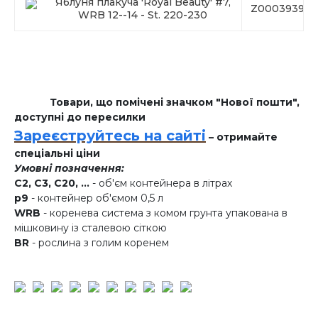
Яблуня плакуча 'Royal Beauty' #7,
Z00039394
WRB 12--14 - St. 220-230
Товари, що помічені значком "Нової пошти",
доступні до пересилки
Зареєструйтесь на сайті
– отримайте
спеціальні ціни
Умовні позначення:
C2, C3, C20, ...
- об'єм контейнера в літрах
p9
- контейнер об'ємом 0,5 л
WRB
- коренева система з комом грунта упакована в
мішковину із сталевою сіткою
BR
- рослина з голим коренем