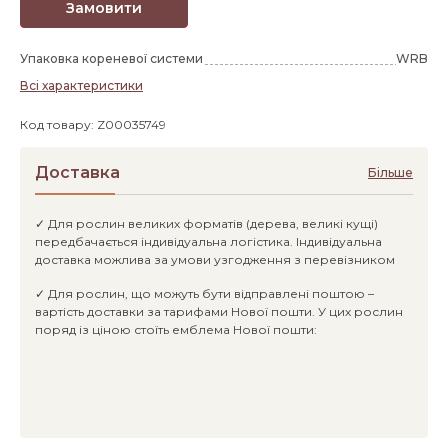
Замовити
Упаковка кореневої системи
WRB
Всі характеристики
Код товару: Z00035749
Доставка
Більше
✓ Для рослин великих форматів (дерева, великі кущі)
передбачається індивідуальна логістика. Індивідуальна
доставка можлива за умови узгодження з перевізником
✓ Для рослин, що можуть бути відправлені поштою –
вартість доставки за тарифами Нової пошти. У цих рослин
поряд із ціною стоїть емблема Нової пошти: