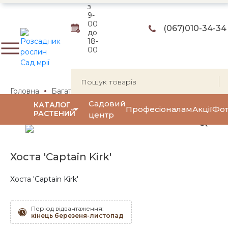
з
9-
00
(067)
010-34-34
до
18-
00
Головна
Багаторічні квіти та трави
Багаторічні квіти
Садовий
КАТАЛОГ
Професіоналам
Акції
Фот
РАСТЕНИЙ
центр
Хоста 'Captain Kirk'
Хоста 'Captain Kirk'
Період відвантаження:
кінець березеня-листопад