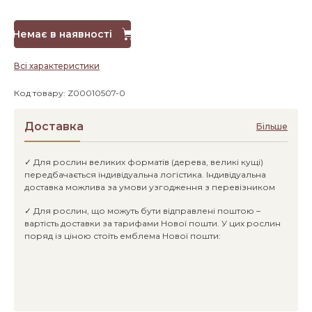
Немає в наявності
Всі характеристики
Код товару: Z00010507-0
Доставка
Більше
✓ Для рослин великих форматів (дерева, великі кущі)
передбачається індивідуальна логістика. Індивідуальна
доставка можлива за умови узгодження з перевізником
✓ Для рослин, що можуть бути відправлені поштою –
вартість доставки за тарифами Нової пошти. У цих рослин
поряд із ціною стоїть емблема Нової пошти: