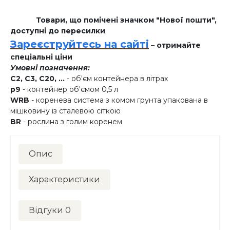
Товари, що помічені значком "Нової пошти",
доступні до пересилки
Зареєструйтесь на сайті
– отримайте
спеціальні ціни
Умовні позначення:
C2, C3, C20, ...
- об'єм контейнера в літрах
p9
- контейнер об'ємом 0,5 л
WRB
- коренева система з комом грунта упакована в
мішковину із сталевою сіткою
BR
- рослина з голим коренем
Опис
Характеристики
Відгуки
0