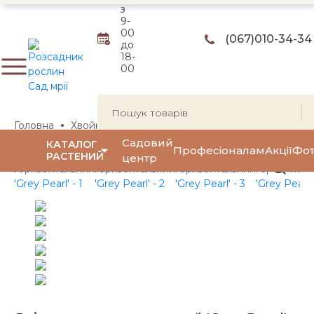
з
9-
00
(067)
010-34-34
до
18-
00
Головна
Хвойні рослини
Ялівці
Ялівець горизонтал
Садовий
КАТАЛОГ
Професіоналам
Акції
Фот
РАСТЕНИЙ
центр