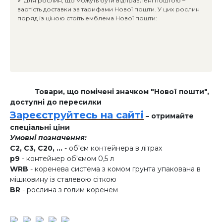
✓ Для рослин, що можуть бути відправлені поштою –
вартість доставки за тарифами Нової пошти. У цих рослин
поряд із ціною стоїть емблема Нової пошти:
Товари, що помічені значком "Нової пошти",
доступні до пересилки
Зареєструйтесь на сайті
– отримайте
спеціальні ціни
Умовні позначення:
C2, C3, C20, ...
- об'єм контейнера в літрах
p9
- контейнер об'ємом 0,5 л
WRB
- коренева система з комом грунта упакована в
мішковину із сталевою сіткою
BR
- рослина з голим коренем