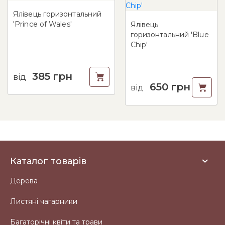
Ялівець горизонтальний
'Prince of Wales'
Ялівець
горизонтальний 'Blue
Chip'
385
грн
від
650
грн
від
Каталог товарів
Дерева
Листяні чагарники
Багаторічні квіти та трави