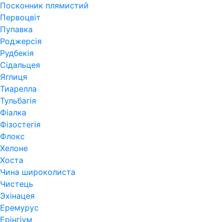
Посконник плямистий
Первоцвіт
Пупавка
Роджерсія
Рудбекія
Сідальцея
Яглиця
Тиарелла
Тульбагія
Фіалка
Фізостегія
Флокс
Хелоне
Хоста
Чина широколиста
Чистець
Эхінацея
Еремурус
Ерінгіум