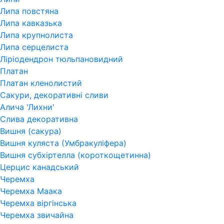
Липа повстяна
Липа кавказька
Липа крупнолиста
Липа серцелиста
Ліріодендрон тюльпановидний
Платан
Платан кленолистий
Сакури, декоративні сливи
Алича 'Лихни'
Слива декоративна
Вишня (сакура)
Вишня куляста (Умбракуліфера)
Вишня субхіртелла (короткощетинна)
Церцис канадський
Черемха
Черемха Маака
Черемха віргінська
Черемха звичайна