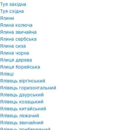
Туя західна
Туя східна
Ялини
Ялина колюча
Ялина звичайна
Ялина сербська
Ялина сиза
Ялина чорна
Ялиця дерева
Ялиця Корейська
Ялівці
Ялівець віргінський
Ялівець горизонтальний
Ялівець даурський
Ялівець козацький
Ялівець китайський
Ялівець лежачий
Ялівець звичайний
Ялівець прибережний