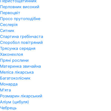
Перистощетинник
Перловник високий
Первоцвіт
Просо прутоподібне
Сеслерія
Ситник
Спартина гребінчаста
Споробол повітряний
Трясунка середня
Хаконехлоя
Пряні рослини
Материнка звичайна
Меліса лікарська
Багатоколісник
Монарда
М'ята
Розмарин лікарський
Аліум (цибуля)
Чебрець