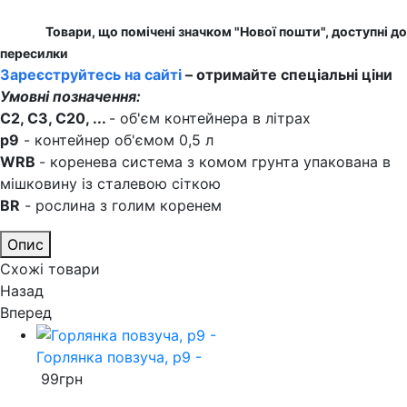
Товари, що помічені значком "Нової пошти", доступні до
пересилки
Зареєструйтесь на сайті
– отримайте спеціальні ціни
Умовні позначення:
C2, C3, C20, ...
- об'єм контейнера в літрах
p9
- контейнер об'ємом 0,5 л
WRB
- коренева система з комом грунта упакована в
мішковину із сталевою сіткою
BR
- рослина з голим коренем
Опис
Схожі товари
Назад
Вперед
Горлянка повзуча, p9 -
99
грн