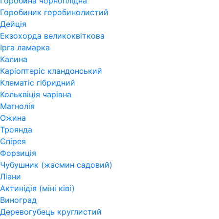
Горобина чорноплідна
Горобиник горобинолистий
Дейція
Екзохорда великоквіткова
Ірга ламарка
Калина
Каріоптеріс кландонський
Клематіс гібридний
Кольквіція чарівна
Магнолія
Ожина
Троянда
Спірея
Форзиція
Чубушник (жасмин садовий)
Ліани
Актинідія (міні ківі)
Виноград
Деревогубець круглистий