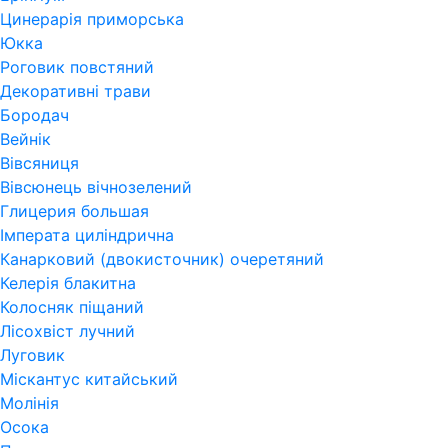
Цинерарія приморська
Юкка
Роговик повстяний
Декоративні трави
Бородач
Вейнік
Вівсяниця
Вівсюнець вічнозелений
Глицерия большая
Імперата циліндрична
Канарковий (двокисточник) очеретяний
Келерія блакитна
Колосняк піщаний
Лісохвіст лучний
Луговик
Міскантус китайський
Молінія
Осока