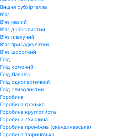
Вишня субхіртелла
В'яз
В'яз малий
В'яз дрібнолистий
В'яз плакучий
В'яз присадкуватий
В'яз шорсткий
Глід
Глід колючий
Глід Лавал'є
Глід однопестичний
Глід сливолистий
Горобина
Горобина грецька
Горобина круглолиста
Горобина звичайна
Горобина проміжна (скандинавська)
Горобина тюрингська