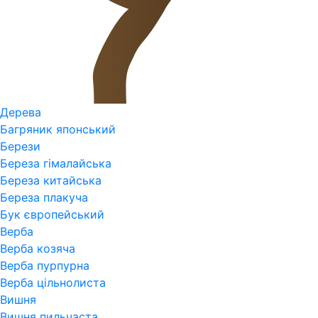
Дерева
Багряник японський
Берези
Береза гімалайська
Береза китайська
Береза плакуча
Бук європейський
Верба
Верба козяча
Верба пурпурна
Верба цільнолиста
Вишня
Вишня пильчаста