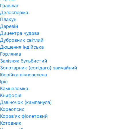
Гравілат
Делосперма
Плакун
Деревій
Дицентра чудова
Дубровник світлий
Дюшення індійська
Горлянка
Залізняк бульбистий
Золотарник (солідаго) звичайний
Іберійка вічнозелена
Іріс
Камнеломка
Книфофія
Дзвіночок (кампанула)
Кореопсис
Коров'як фіолетовий
Котовник