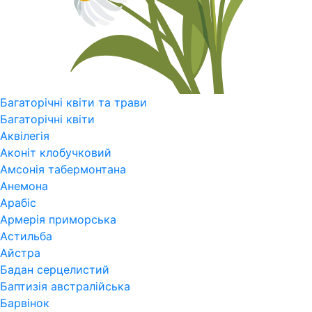
Багаторічні квіти та трави
Багаторічні квіти
Аквілегія
Аконіт клобучковий
Амсонія табермонтана
Анемона
Арабіс
Армерія приморська
Астильба
Айстра
Бадан серцелистий
Баптизія австралійська
Барвінок