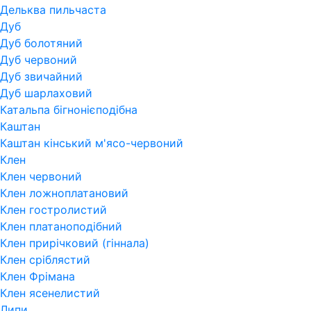
Дельква пильчаста
Дуб
Дуб болотяний
Дуб червоний
Дуб звичайний
Дуб шарлаховий
Катальпа бігнонієподібна
Каштан
Каштан кінський м'ясо-червоний
Клен
Клен червоний
Клен ложноплатановий
Клен гостролистий
Клен платаноподібний
Клен прирічковий (гіннала)
Клен сріблястий
Клен Фрімана
Клен ясенелистий
Липи