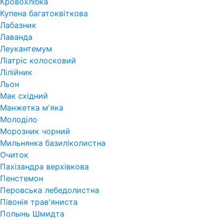
Кровохлібка
Купена багатоквіткова
Лабазник
Лаванда
Леукантемум
Ліатріс колосковий
Лілійник
Льон
Мак східний
Манжетка м'яка
Молоділо
Морозник чорний
Мильнянка базиліколистна
Очиток
Пахізандра верхівкова
Пенстемон
Перовська лебедолистна
Півонія трав'яниста
Полынь Шмидта