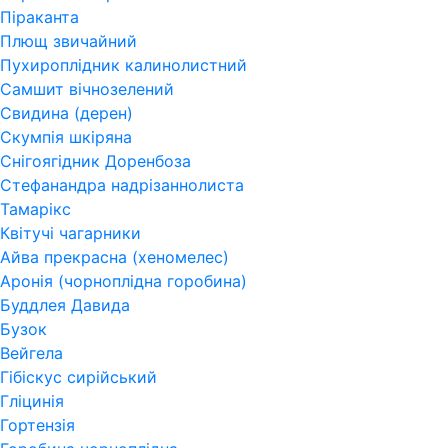
Піраканта
Плющ звичайний
Пухироплідник калинолистний
Самшит вічнозелений
Свидина (дерен)
Скумпія шкіряна
Снігоягідник Доренбоза
Стефанандра надрізаннолиста
Тамарікс
Квітучі чагарники
Айва прекрасна (хеномелес)
Аронія (чорноплідна горобина)
Буддлея Давида
Бузок
Вейгела
Гібіскус сирійський
Гліцинія
Гортензія