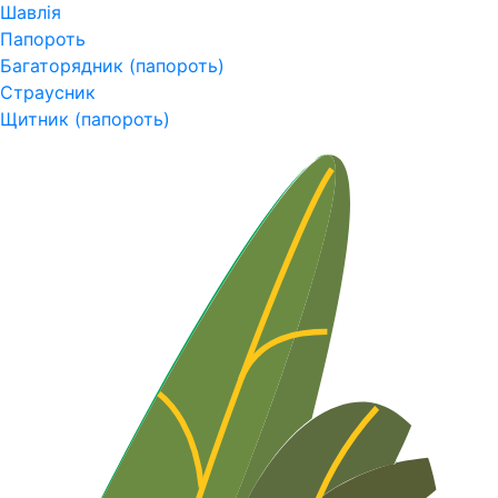
Шавлія
Папороть
Багаторядник (папороть)
Страусник
Щитник (папороть)