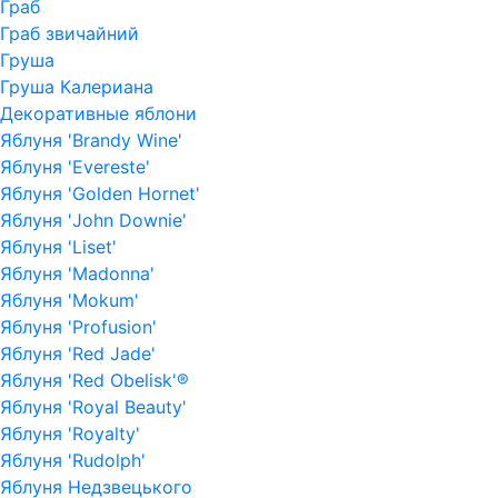
Граб
Граб звичайний
Груша
Груша Калериана
Декоративные яблони
Яблуня 'Brandy Wine'
Яблуня 'Evereste'
Яблуня 'Golden Hornet'
Яблуня 'John Downie'
Яблуня 'Liset'
Яблуня 'Madonna'
Яблуня 'Mokum'
Яблуня 'Profusion'
Яблуня 'Red Jade'
Яблуня 'Red Obelisk'®
Яблуня 'Royal Beauty'
Яблуня 'Royalty'
Яблуня 'Rudolph'
Яблуня Недзвецького