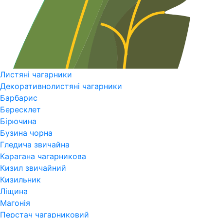
Листяні чагарники
Декоративнолистяні чагарники
Барбарис
Бересклет
Бірючина
Бузина чорна
Гледича звичайна
Карагана чагарникова
Кизил звичайний
Кизильник
Ліщина
Магонія
Перстач чагарниковий