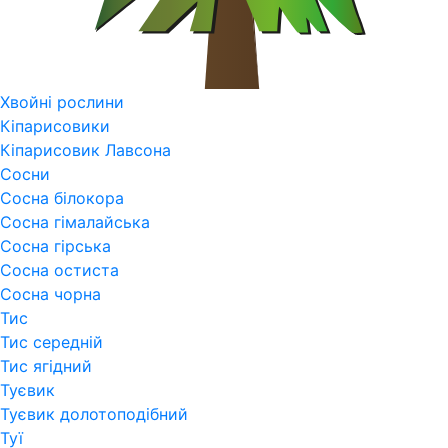
Хвойні рослини
Кіпарисовики
Кіпарисовик Лавсона
Сосни
Сосна білокора
Сосна гімалайська
Сосна гірська
Сосна остиста
Сосна чорна
Тис
Тис середній
Тис ягідний
Туєвик
Туєвик долотоподібний
Туї