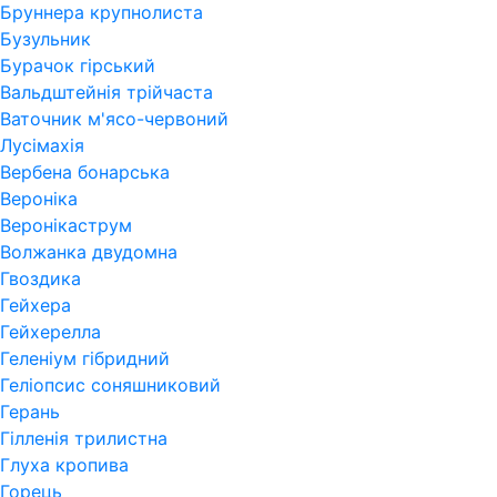
Бруннера крупнолиста
Бузульник
Бурачок гірський
Вальдштейнія трійчаста
Ваточник м'ясо-червоний
Лусімахія
Вербена бонарська
Вероніка
Веронікаструм
Волжанка двудомна
Гвоздика
Гейхера
Гейхерелла
Геленіум гібридний
Геліопсис соняшниковий
Герань
Гiлленiя трилистна
Глуха кропива
Горець