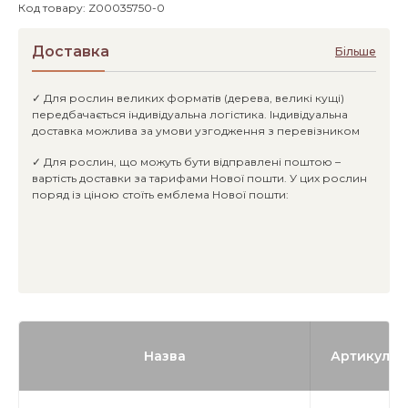
Код товару: Z00035750-0
Доставка
Більше
✓ Для рослин великих форматів (дерева, великі кущі)
передбачається індивідуальна логістика. Індивідуальна
доставка можлива за умови узгодження з перевізником
✓ Для рослин, що можуть бути відправлені поштою –
вартість доставки за тарифами Нової пошти. У цих рослин
поряд із ціною стоїть емблема Нової пошти:
Назва
Артикул