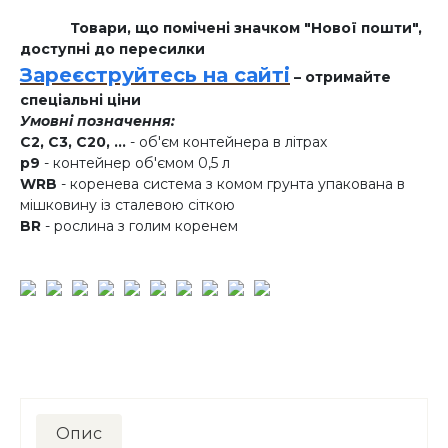
Товари, що помічені значком "Нової пошти",
доступні до пересилки
Зареєструйтесь на сайті
– отримайте
спеціальні ціни
Умовні позначення:
C2, C3, C20, ...
- об'єм контейнера в літрах
p9
- контейнер об'ємом 0,5 л
WRB
- коренева система з комом грунта упакована в
мішковину із сталевою сіткою
BR
- рослина з голим коренем
Опис