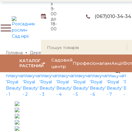
з
9-
00
(067)
010-34-34
до
18-
00
Головна
Дерева
Декоративные яблони
Яблуня 'Ro
Садовий
КАТАЛОГ
Професіоналам
Акції
Фот
РАСТЕНИЙ
центр